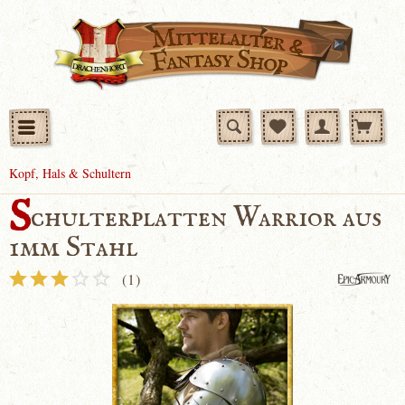
Kopf, Hals & Schultern
S
chulterplatten Warrior aus
1mm Stahl
(
1
)