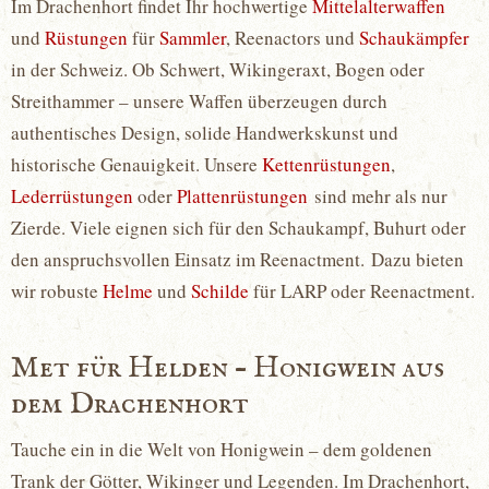
Im Drachenhort findet Ihr hochwertige
Mittelalterwaffen
und
Rüstungen
für
Sammler
, Reenactors und
Schaukämpfer
in der Schweiz. Ob Schwert, Wikingeraxt, Bogen oder
Streithammer – unsere Waffen überzeugen durch
authentisches Design, solide Handwerkskunst und
historische Genauigkeit. Unsere
Kettenrüstungen
,
Lederrüstungen
oder
Plattenrüstungen
sind mehr als nur
Zierde. Viele eignen sich für den Schaukampf, Buhurt oder
den anspruchsvollen Einsatz im Reenactment. Dazu bieten
wir robuste
Helme
und
Schilde
für LARP oder Reenactment.
Met für Helden – Honigwein aus
dem Drachenhort
Tauche ein in die Welt von Honigwein – dem goldenen
Trank der Götter, Wikinger und Legenden. Im Drachenhort,