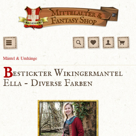
Mäntel & Umhänge
B
estickter Wikingermantel
Ella - Diverse Farben