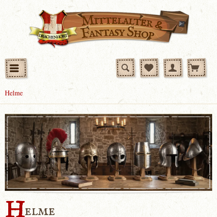
Helme
H
elme