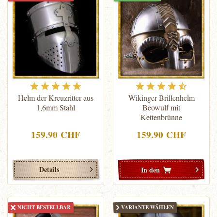
Helm der Kreuzritter aus
Wikinger Brillenhelm
1,6mm Stahl
Beowulf mit
Kettenbrünne
159.90 CHF
159.90 CHF
Details
In den
NICHT BESTELLBAR
VARIANTE WÄHLEN