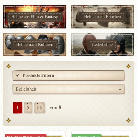
Helme aus Film & Fantasy
Helme nach Epochen
Helme nach Kulturen
Lederhelme
Produkte Filtern
8
von
1