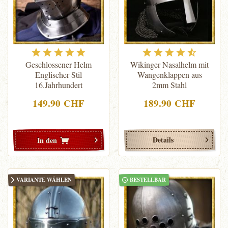
Geschlossener Helm
Wikinger Nasalhelm mit
Englischer Stil
Wangenklappen aus
16.Jahrhundert
2mm Stahl
149.90 CHF
189.90 CHF
Details
In den
VARIANTE WÄHLEN
BESTELLBAR