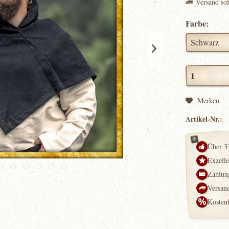
Versand so
Farbe:
Merken
Artikel-Nr.:
Über 3
Exzell
Zahlung
Versand
Kosten