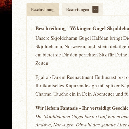
Beschreibung
Bewertungen
0
Beschreibung "Wikinger Gugel Skjoldeha
Unsere Skjoldehamn Gugel Halfdan bringt Dich
Skjoldehamn, Norwegen, und ist ein detailget
cm bietet sie Dir den perfekten Sitz für Dei
Zeiten.
Egal ob Du ein Reenactment-Enthusiast bist od
Ihr ikonisches Kapuzendesign mit spitzer Kap
Charme. Tauche ein in Dein Abenteuer und füh
Wir liefern Fantasie - Ihr verteidigt Geschi
Die Skjoldehamn Gugel basiert auf einem bem
Andøya, Norwegen. Obwohl das genaue Alter bi