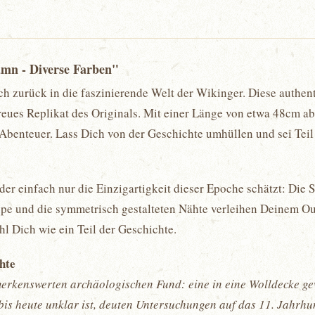
mn - Diverse Farben"
 zurück in die faszinierende Welt der Wikinger. Diese authen
reues Replikat des Originals. Mit einer Länge von etwa 48cm a
ne Abenteuer. Lass Dich von der Geschichte umhüllen und sei Te
er einfach nur die Einzigartigkeit dieser Epoche schätzt: Die 
pe und die symmetrisch gestalteten Nähte verleihen Deinem Out
l Dich wie ein Teil der Geschichte.
chte
erkenswerten archäologischen Fund: eine in eine Wolldecke g
s heute unklar ist, deuten Untersuchungen auf das 11. Jahrhun