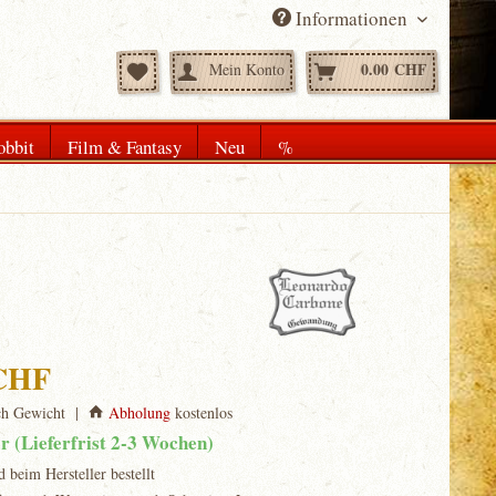
Informationen
0.00 CHF
Mein Konto
obbit
Film & Fantasy
Neu
%
 CHF
ch Gewicht |
Abholung
kostenlos
ar (Lieferfrist 2-3 Wochen)
d beim Hersteller bestellt