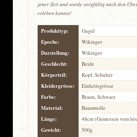
jener Zeit und wurde sorgfältig nach den Übe
erleben kannst!
Produkttyp:
Gugel
Epoche:
Wikinger
Darstellung:
Wikinger
Geschlecht:
Beide
Körperteil:
Kopf, Schulter
Kleidergrösse:
Einheitsgrösse
Farbe:
Braun, Schwarz
Material:
Baumwolle
Länge:
48cm (Gemessen vom höc
Gewicht:
500g