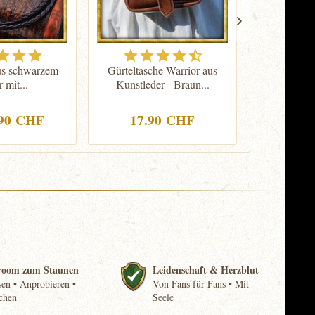
aus schwarzem
Gürteltasche Warrior aus
Wikinge
 mit...
Kunstleder - Braun...
Sticke
Div
.90 CHF
17.90 CHF
59.
room zum Staunen
Leidenschaft & Herzblut
en • Anprobieren •
Von Fans für Fans • Mit
chen
Seele