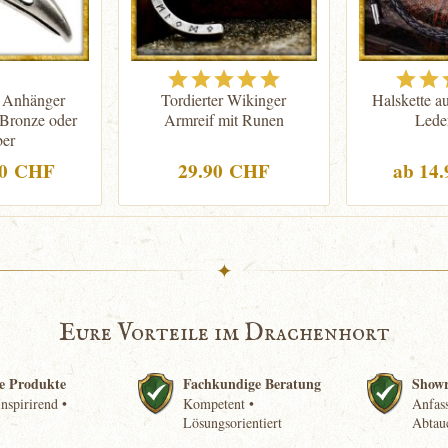
 Anhänger
Tordierter Wikinger
Halskette 
Bronze oder
Armreif mit Runen
Leder
ber
90 CHF
29.90 CHF
ab 14
✦
Eure Vorteile im Drachenhort
e Produkte
Fachkundige Beratung
Show
nspirirend •
Kompetent •
Anfass
Lösungsorientiert
Abtau