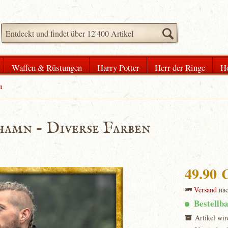
Waffen & Rüstungen
Harry Potter
Herr der Ringe
H
n
hamn - Diverse Farben
49.90
Versand
na
Bestellb
Artikel wir