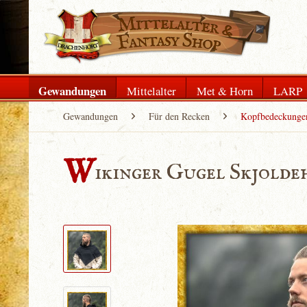
Gewandungen
Mittelalter
Met & Horn
LARP
Gewandungen
Für den Recken
Kopfbedeckunge
W
ikinger Gugel Skjolde