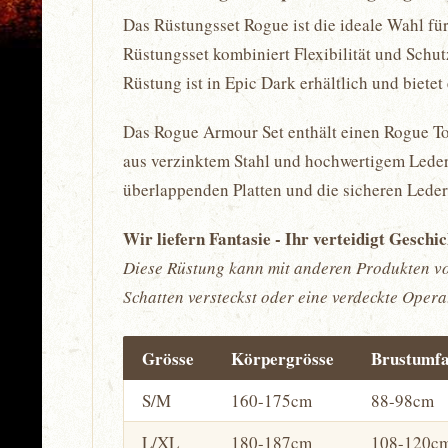
Das Rüstungsset Rogue ist die ideale Wahl für
Rüstungsset kombiniert Flexibilität und Schut
Rüstung ist in Epic Dark erhältlich und biete
Das Rogue Armour Set enthält einen Rogue To
aus verzinktem Stahl und hochwertigem Leder 
überlappenden Platten und die sicheren Leder
Wir liefern Fantasie - Ihr verteidigt Geschi
Diese Rüstung kann mit anderen Produkten von
Schatten versteckst oder eine verdeckte Operat
Grösse
Körpergrösse
Brustumf
S/M
160-175cm
88-98cm
L/XL
180-187cm
108-120c