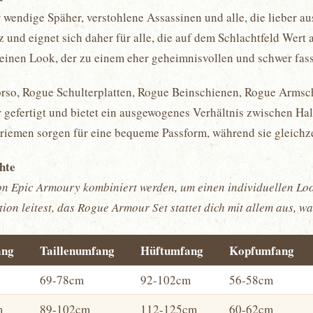
 wendige Späher, verstohlene Assassinen und alle, die lieber a
z und eignet sich daher für alle, die auf dem Schlachtfeld Wert
t einen Look, der zu einem eher geheimnisvollen und schwer fas
rso, Rogue Schulterplatten, Rogue Beinschienen, Rogue Armschi
gefertigt und bietet ein ausgewogenes Verhältnis zwischen Hal
riemen sorgen für eine bequeme Passform, während sie gleichz
chte
 Epic Armoury kombiniert werden, um einen individuellen Look 
ion leitest, das Rogue Armour Set stattet dich mit allem aus, w
ang
Taillenumfang
Hüftumfang
Kopfumfang
69-78cm
92-102cm
56-58cm
m
89-102cm
112-125cm
60-62cm