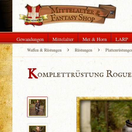
Gewandungen
Mittelalter
Met & Horn
LARP
Waffen & Rüstungen
Rüstungen
Plattenrüstunge
K
omplettrüstung Rogue 