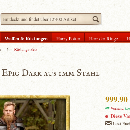
Waffen & Rüstungen
Harry Potter
Herr der Ringe
H
n
Rüstungs-Sets
Epic Dark aus 1mm Stahl
999.9
Versand
kos
Diese Var
Lasst Euch 