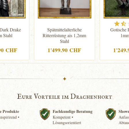
 Dark Drake
Spätmittelalterliche
Gotische 
 Stahl
Ritterrüstung ais 1,2mm
1mm 
Stahl
.90 CHF
1'499.90 CHF
1'249
✦
Eure Vorteile im Drachenhort
e Produkte
Fachkundige Beratung
Show
nspirirend •
Kompetent •
Anfass
Lösungsorientiert
Abtau