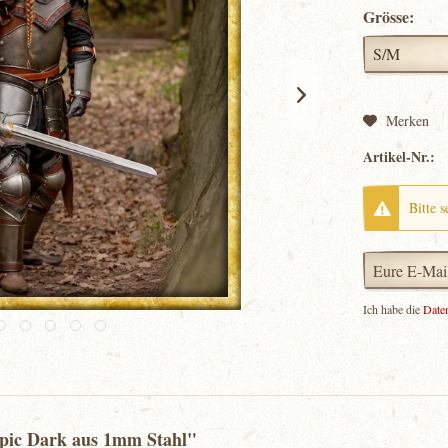
Grösse:
Merken
Artikel-Nr.:
Bitte s
Ich habe die
Date
pic Dark aus 1mm Stahl"