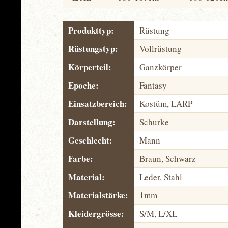
Produkttyp:
Rüstung
Rüstungstyp:
Vollrüstung
Körperteil:
Ganzkörper
Epoche:
Fantasy
Einsatzbereich:
Kostüm, LARP
Darstellung:
Schurke
Geschlecht:
Mann
Farbe:
Braun, Schwarz
Material:
Leder, Stahl
Materialstärke:
1mm
Kleidergrösse:
S/M, L/XL