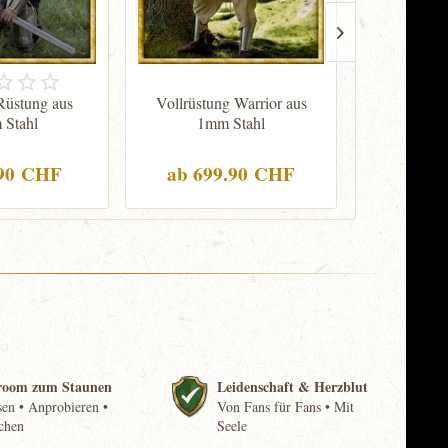
Rüstung aus
Vollrüstung Warrior aus
Gotische 
Stahl
1mm Stahl
mit
.90 CHF
ab 699.90 CHF
1'49
room zum Staunen
Leidenschaft & Herzblut
en • Anprobieren •
Von Fans für Fans • Mit
chen
Seele