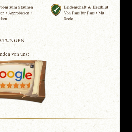
room zum Staunen
Leidenschaft & Herzblut
en • Anprobieren •
Von Fans für Fans • Mit
chen
Seele
rtungen
unden von uns: