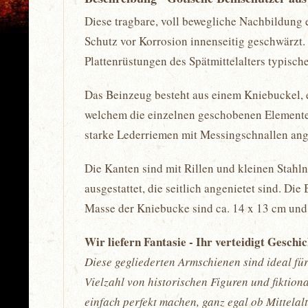
Diese tragbare, voll bewegliche Nachbildung e
Schutz vor Korrosion innenseitig geschwärzt. 
Plattenrüstungen des Spätmittelalters typisc
Das Beinzeug besteht aus einem Kniebuckel, e
welchem die einzelnen geschobenen Elemente mi
starke Lederriemen mit Messingschnallen an
Die Kanten sind mit Rillen und kleinen Stahl
ausgestattet, die seitlich angenietet sind. D
Masse der Kniebucke sind ca. 14 x 13 cm und
Wir liefern Fantasie - Ihr verteidigt Geschi
Diese gegliederten Armschienen sind ideal für
Vielzahl von historischen Figuren und fiktio
einfach perfekt machen, ganz egal ob Mittela