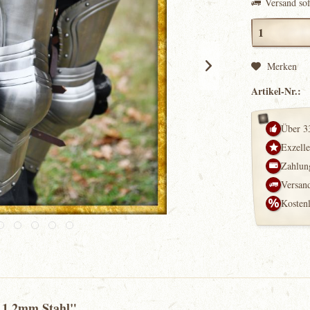
Versand so
Merken
Artikel-Nr.:
Über 3
Exzell
Zahlung
Versand
Kosten
s 1,2mm Stahl"