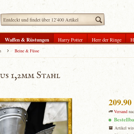
Waffen & Rüstungen
Harry Potter
Herr der Ringe
H
n
Beine & Füsse
us 1,2mm Stahl
209.9
Versand
na
Bestellb
Artikel wir