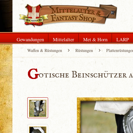
Gewandungen
Mittelalter
Met & Horn
LARP
Waffen & Rüstungen
Rüstungen
Plattenrüstunge
G
otische Beinschützer a