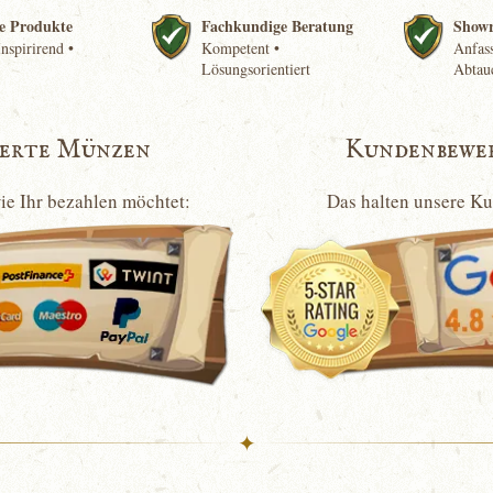
e Produkte
Fachkundige Beratung
Show
nspirirend •
Kompetent •
Anfass
Lösungsorientiert
Abtau
ierte Münzen
Kundenbewe
wie Ihr bezahlen möchtet:
Das halten unsere K
✦