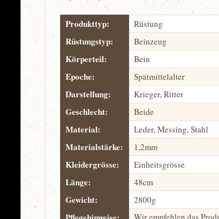
Produkttyp:
Rüstung
Rüstungstyp:
Beinzeug
Körperteil:
Bein
Epoche:
Spätmittelalter
Darstellung:
Krieger, Ritter
Geschlecht:
Beide
Material:
Leder, Messing, Stahl
Materialstärke:
1,2mm
Kleidergrösse:
Einheitsgrösse
Länge:
48cm
Gewicht:
2800g
Pflegehinweise:
Wir empfehlen das Prod