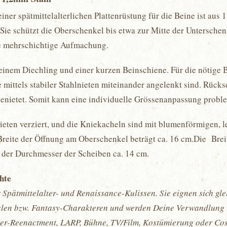
iner spätmittelalterlichen Plattenrüstung für die Beine ist aus
Sie schützt die Oberschenkel bis etwa zur Mitte der Unterschenk
he mehrschichtige Aufmachung.
inem Diechling und einer kurzen Beinschiene. Für die nötige B
ttels stabiler Stahlnieten miteinander angelenkt sind. Rückseit
genietet. Somit kann eine individuelle Grössenanpassung pro
nieten verziert, und die Kniekacheln sind mit blumenförmigen, 
ie Breite der Öffnung am Oberschenkel beträgt ca. 16 cm.Die Bre
 der Durchmesser der Scheiben ca. 14 cm.
chte
 Spätmittelalter- und Renaissance-Kulissen. Sie eignen sich gl
nalen bzw. Fantasy-Charakteren und werden Deine Verwandlung in
lter-Reenactment, LARP, Bühne, TV/Film, Kostümierung oder Co