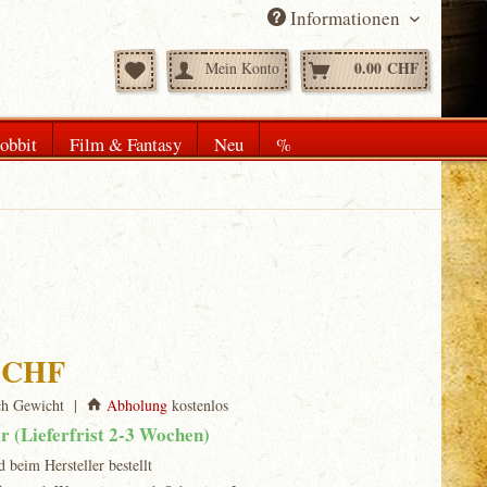
Informationen
0.00 CHF
Mein Konto
obbit
Film & Fantasy
Neu
%
0 CHF
ch Gewicht |
Abholung
kostenlos
ar (Lieferfrist 2-3 Wochen)
d beim Hersteller bestellt