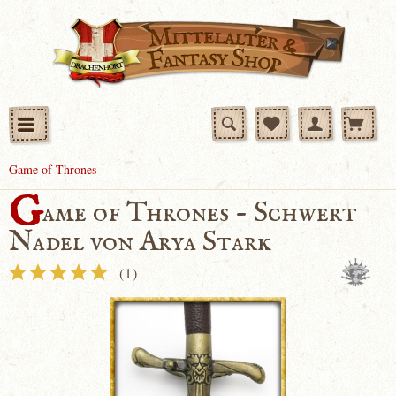
Game of Thrones
G
ame of Thrones - Schwert
Nadel von Arya Stark
(
1
)