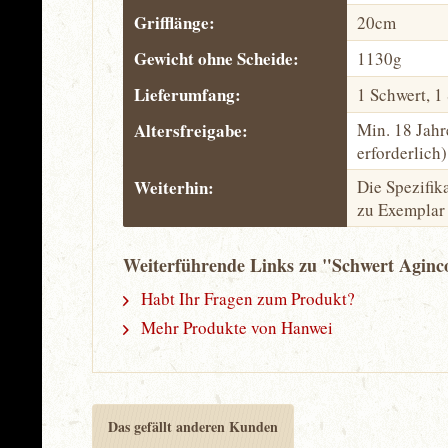
Grifflänge:
20cm
Gewicht ohne Scheide:
1130g
Lieferumfang:
1 Schwert, 1
Altersfreigabe:
Min. 18 Jahr
erforderlich)
Weiterhin:
Die Spezifi
zu Exemplar 
Weiterführende Links zu "Schwert Aginco
Habt Ihr Fragen zum Produkt?
Mehr Produkte von Hanwei
Das gefällt anderen Kunden