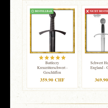
BESTELLBAR
NICHT BESTE
Battlecry
Schwert He
Kreuzritterschwert -
England - G
Geschliffen
359.90 CHF
369.9