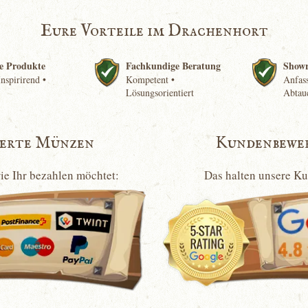
Eure Vorteile im Drachenhort
e Produkte
Fachkundige Beratung
Show
nspirirend •
Kompetent •
Anfass
Lösungsorientiert
Abtau
ierte Münzen
Kundenbewe
wie Ihr bezahlen möchtet:
Das halten unsere K