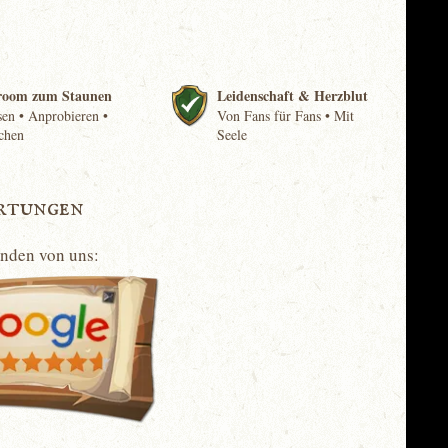
room zum Staunen
Leidenschaft & Herzblut
en • Anprobieren •
Von Fans für Fans • Mit
chen
Seele
rtungen
unden von uns: