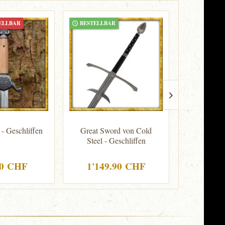
ELLBAR
BESTELLBAR
BESTELLB
 - Geschliffen
Great Sword von Cold
Kurzschwe
Steel - Geschliffen
von Co
Ges
90 CHF
1'149.90 CHF
349