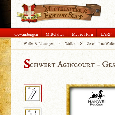
Gewandungen
Mittelalter
Met & Horn
LARP
Waffen & Rüstungen
Waffen
Geschliffene Waffe
S
chwert Agincourt - Ges