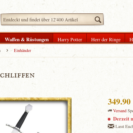
Waffen & Rüstungen
Harry Potter
Herr der Ringe
H
n
Einhänder
chliffen
349.9
Versand
Spe
Derzeit n
Lasst Euch 