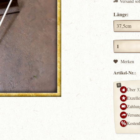
Versand so
Länge:
Merken
Artikel-Nr.:
Über 3
Exzell
Zahlung
Versand
Kosten