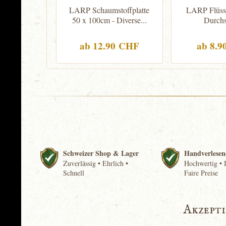
LARP Schaumstoffplatte
LARP Flüssi
50 x 100cm - Diverse...
Durchs
ab 12.90 CHF
ab 8.
Schweizer Shop & Lager
Handverlesen
Zuverlässig • Ehrlich •
Hochwertig • I
Schnell
Faire Preise
Akzept