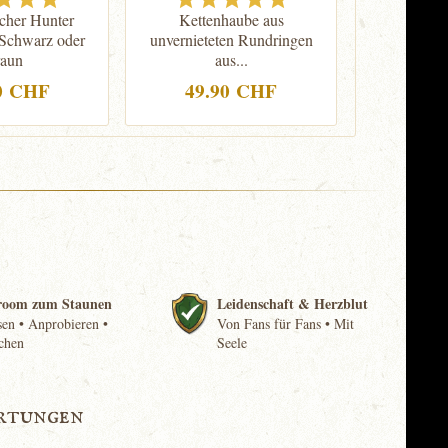
her Hunter
Kettenhaube aus
Gepolster
 Schwarz oder
unvernieteten Rundringen
N
aun
aus...
0 CHF
49.90 CHF
23.
room zum Staunen
Leidenschaft & Herzblut
en • Anprobieren •
Von Fans für Fans • Mit
chen
Seele
rtungen