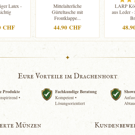
ger Latex -
Mittelalterliche
LARP Köc
ichtig
Gürteltasche mit
aus Leder -
Frontklappe...
Br
90 CHF
44.90 CHF
48.9
✦
Eure Vorteile im Drachenhort
e Produkte
Fachkundige Beratung
Show
nspirirend •
Kompetent •
Anfass
Lösungsorientiert
Abtau
ierte Münzen
Kundenbewe