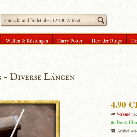
Waffen & Rüstungen
Harry Potter
Herr der Ringe
Ho
 - Diverse Längen
4.90 
Versand
na
Bestellb
Artikel wir