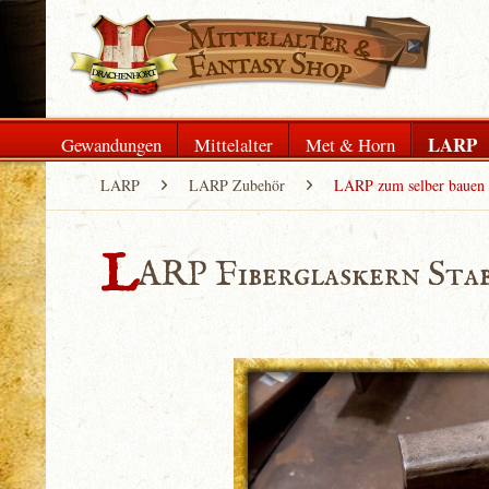
LARP
Gewandungen
Mittelalter
Met & Horn
LARP
LARP Zubehör
LARP zum selber bauen
L
ARP Fiberglaskern Stab