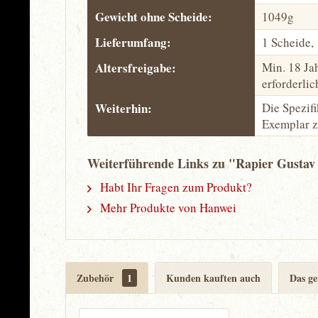
Gewicht ohne Scheide:
1049g
Lieferumfang:
1 Scheide,
Altersfreigabe:
Min. 18 Ja
erforderlic
Weiterhin:
Die Spezif
Exemplar z
Weiterführende Links zu "Rapier Gustav I
Habt Ihr Fragen zum Produkt?
Mehr Produkte von Hanwei
Zubehör
1
Kunden kauften auch
Das ge