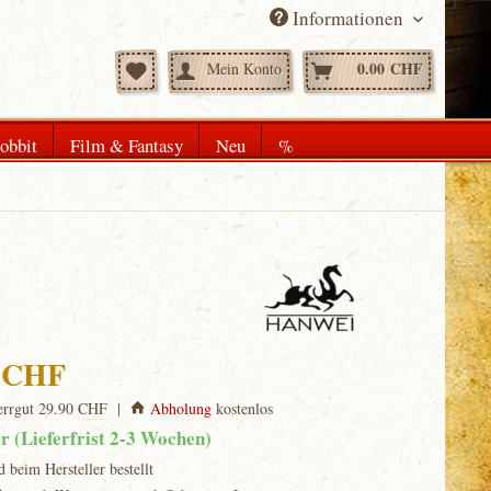
Informationen
0.00 CHF
Mein Konto
obbit
Film & Fantasy
Neu
%
0 CHF
rrgut 29.90 CHF |
Abholung
kostenlos
ar (Lieferfrist 2-3 Wochen)
d beim Hersteller bestellt