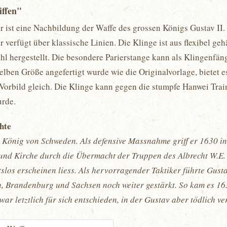
iffen"
 ist eine Nachbildung der Waffe des grossen Königs Gustav II. D
r verfügt über klassische Linien. Die Klinge ist aus flexibel g
hl hergestellt. Die besondere Parierstange kann als Klingenfänge
elben Größe angefertigt wurde wie die Originalvorlage, bietet 
orbild gleich. Die Klinge kann gegen die stumpfe Hanwei Train
urde.
chte
 König von Schweden. Als defensive Massnahme griff er 1630 in
und Kirche durch die Übermacht der Truppen des Albrecht W.E. 
tslos erscheinen liess. Als hervorragender Taktiker führte Gust
h, Brandenburg und Sachsen noch weiter gestärkt. So kam es 163
ar letztlich für sich entschieden, in der Gustav aber tödlich v