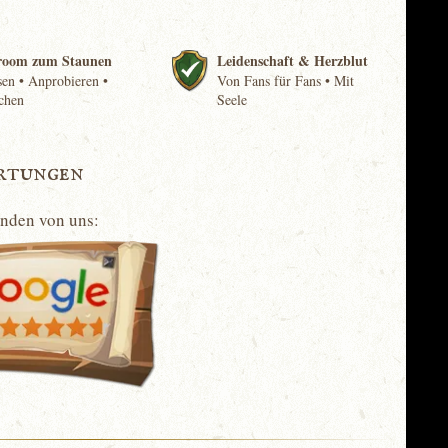
room zum Staunen
Leidenschaft & Herzblut
en • Anprobieren •
Von Fans für Fans • Mit
chen
Seele
rtungen
unden von uns: