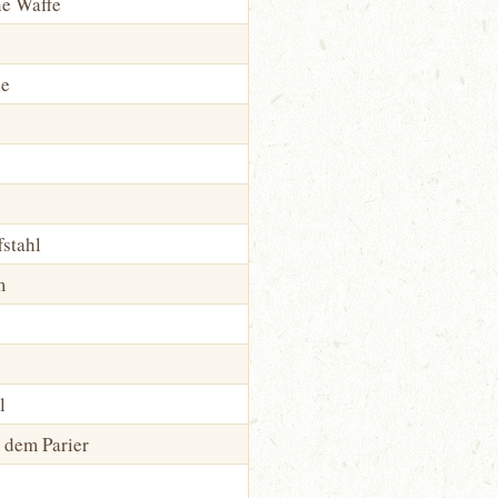
ne Waffe
ce
fstahl
m
l
 dem Parier