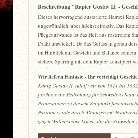
Beschreibung "Rapier Gustav II. - Geschl
Dieses hervorragend austarierte Hanwei Rapier
ungewöhnlich, aber höchst effektiv. Das Rapie
Pflegeaufwands ist das Heft aus rostfreiem Sta
Draht umwickelt. Da das Gefäss in genau ders
im Hinblick auf Gewicht und Balance seinem V
sichere Sparring mit dem Rapier konzipiert w
Wir liefern Fantasie - Ihr verteidigt Geschi
König Gustav II. Adolf war von 1611 bis 1632
fürchtete die Bedrohung für Schwedens Staat 
Protestanten zu diesem Zeitpunkt fast aussich
Position wurde durch Allianzen mit Frankreic
gegen Wallensteins Armee, die die Schweden zw