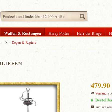
Waffen & Rüstungen
Harry Potter
Herr der Ringe
H
n
Degen & Rapiere
hliffen
479.9
Versand
Spe
Bestellb
Artikel wir