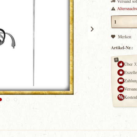
Versand so
Altersnach
Merken
Artikel-Nr.:
Über 3
Exzell
Zahlung
Versand
Kosten