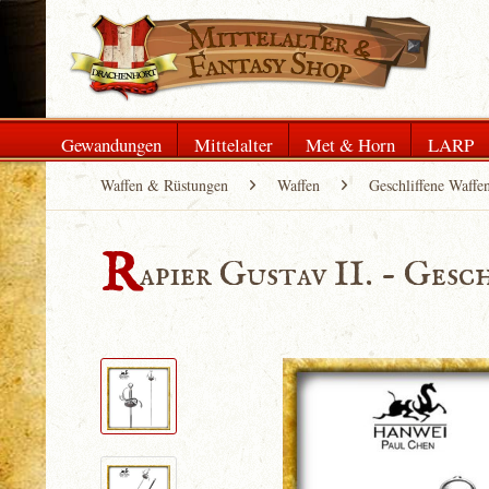
Gewandungen
Mittelalter
Met & Horn
LARP
Waffen & Rüstungen
Waffen
Geschliffene Waffe
R
apier Gustav II. - Gesc