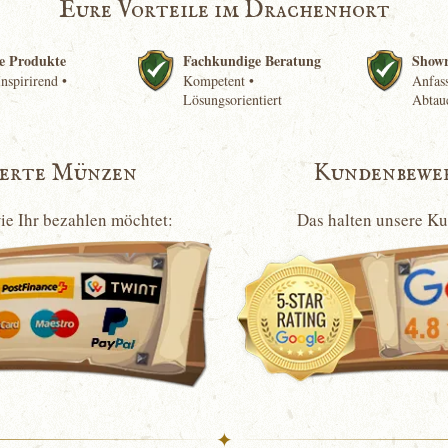
Eure Vorteile im Drachenhort
e Produkte
Fachkundige Beratung
Show
nspirirend •
Kompetent •
Anfass
Lösungsorientiert
Abtau
ierte Münzen
Kundenbewe
wie Ihr bezahlen möchtet:
Das halten unsere K
✦