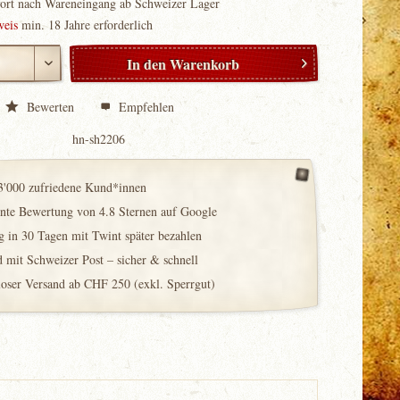
fort nach Wareneingang ab Schweizer Lager
weis
min. 18 Jahre erforderlich
In den
Warenkorb
Bewerten
Empfehlen
hn-sh2206
3'000 zufriedene Kund*innen
ente Bewertung von 4.8 Sternen auf Google
 in 30 Tagen mit Twint später bezahlen
 mit Schweizer Post – sicher & schnell
loser Versand ab CHF 250 (exkl. Sperrgut)