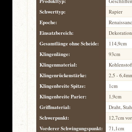
Produkttyp:
Geschliffe
Schwerttyp:
Rapier
Epoche:
Renaissan
Einsatzbereich:
Dekoration
Gesamtlänge ohne Scheide:
114,9cm
Klingenlänge:
93cm
Klingenmaterial:
Kohlenstof
Klingenrückenstärke:
2,5 - 6,4m
Klingenbreite Spitze:
1cm
Klingenbreite Parier:
1,9cm
Griffmaterial:
Draht, Stah
Schwerpunkt:
12,7cm vor
Vorderer Schwingungspunkt:
71,1cm