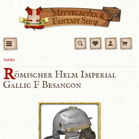
Antike
R
ömischer Helm Imperial
Gallic F Besancon