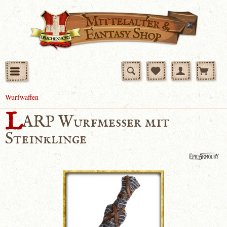
Wurfwaffen
L
ARP Wurfmesser mit
Steinklinge