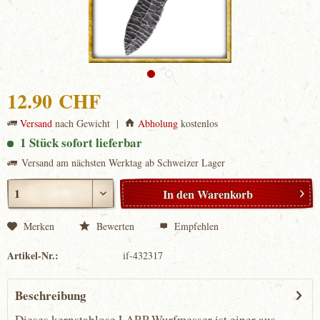
12.90 CHF
Versand
nach Gewicht |
Abholung
kostenlos
1 Stück sofort lieferbar
Versand am nächsten Werktag ab Schweizer Lager
In den
Warenkorb
Merken
Bewerten
Empfehlen
Artikel-Nr.:
if-432317
Beschreibung
Dieses kernstablose LARP Wurfmesser ist einer aus