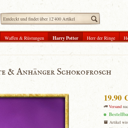
Harry Potter
Waffen & Rüstungen
Herr der Ringe
H
te & Anhänger Schokofrosch
19.90
Versand
na
Bestellb
Artikel wir