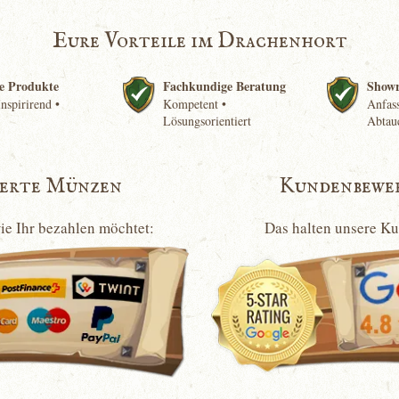
Eure Vorteile im Drachenhort
e Produkte
Fachkundige Beratung
Show
nspirirend •
Kompetent •
Anfass
Lösungsorientiert
Abtau
ierte Münzen
Kundenbewe
wie Ihr bezahlen möchtet:
Das halten unsere K