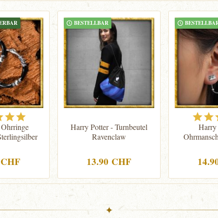
FERBAR
BESTELLBAR
BESTELLBA
r Ohrringe
Harry Potter - Turnbeutel
Harry 
terlingsilber
Ravenclaw
Ohrmansch
0 CHF
13.90 CHF
14.9
✦