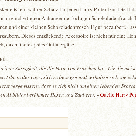
skette ist ein wahrer Schatz für jeden Harry Potter-Fan. Die Hals
em originalgetreuen Anhänger der kultigen Schokoladenfrosch-Bo
lumen und einer kleinen Schokoladenfrosch-Figur bezaubert. La
rzaubern. Dieses entzückende Accessoire ist nicht nur eine Ho
, das mühelos jedes Outfit ergänzt.
chte
reitete Süssigkeit, die die Form von Fröschen hat. Wie die mei
en Film in der Lage, sich zu bewegen und verhalten sich wie e
 zuerst vergewissern, dass es sich nicht um einen lebenden Frosch
gen Abbilder berühmter Hexen und Zauberer.
-
Quelle Harry Po