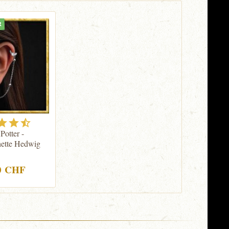
R
Potter -
ette Hedwig
0 CHF