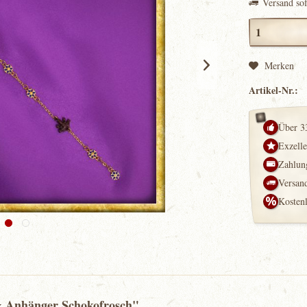
Versand so
Merken
Artikel-Nr.:
Über 3
Exzell
Zahlung
Versand
Kosten
 & Anhänger Schokofrosch"