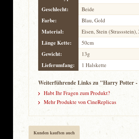
Geschlecht:
Beide
Farbe:
Blau, Gold
Material:
Eisen, Stein (Strassstein)
Länge Kette:
50cm
Gewicht:
13g
Lieferumfang:
1 Halskette
Weiterführende Links zu "Harry Potter 
Habt Ihr Fragen zum Produkt?
Mehr Produkte von CineReplicas
Kunden kauften auch