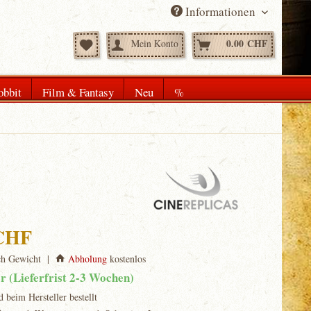
Informationen
0.00 CHF
Mein Konto
obbit
Film & Fantasy
Neu
%
 CHF
ch Gewicht |
Abholung
kostenlos
ar (Lieferfrist 2-3 Wochen)
d beim Hersteller bestellt