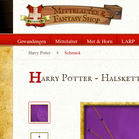
Gewandungen
Mittelalter
Met & Horn
LARP
Harry Potter
Schmuck
H
arry Potter - Halsket