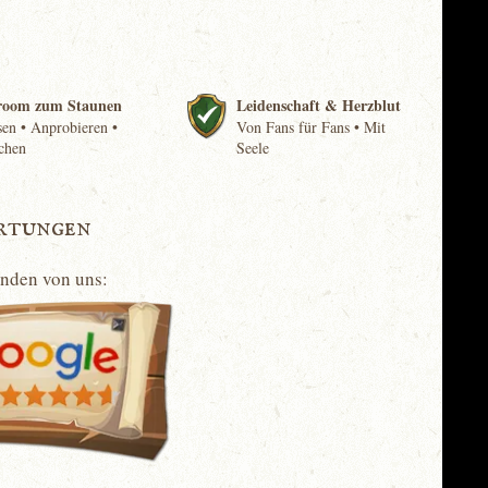
room zum Staunen
Leidenschaft & Herzblut
en • Anprobieren •
Von Fans für Fans • Mit
chen
Seele
rtungen
unden von uns: