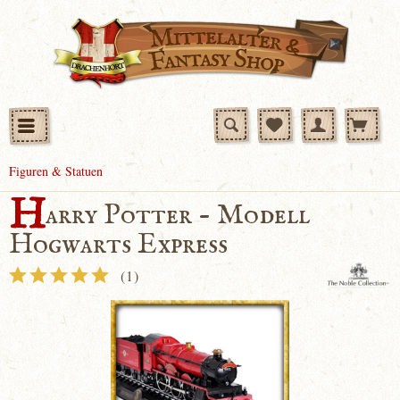
Figuren & Statuen
H
arry Potter - Modell
Hogwarts Express
(
1
)