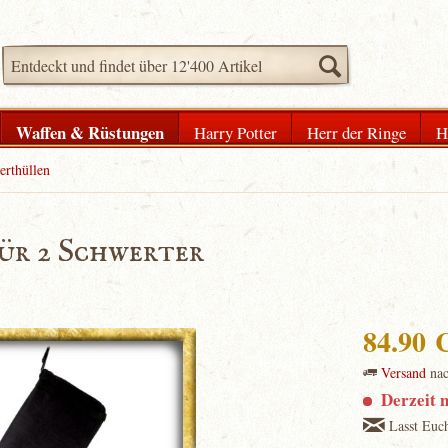
Waffen & Rüstungen
Harry Potter
Herr der Ringe
H
rthüllen
ür 2 Schwerter
84.90
Versand
na
Derzeit n
Lasst Euch 