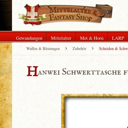
Gewandungen
Mittelalter
Met & Horn
LARP
Waffen & Rüstungen
Zubehör
Scheiden & Schwe
H
anwei Schwerttasche f