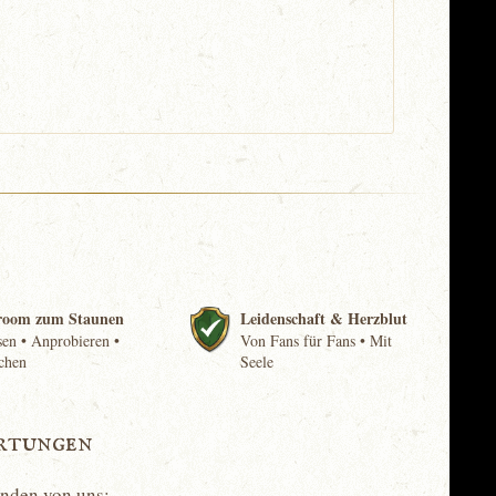
room zum Staunen
Leidenschaft & Herzblut
en • Anprobieren •
Von Fans für Fans • Mit
chen
Seele
rtungen
unden von uns: