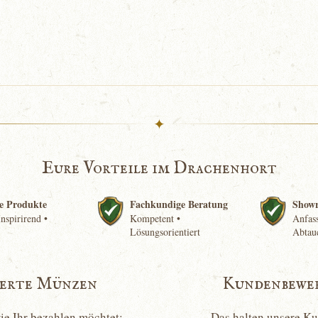
✦
Eure Vorteile im Drachenhort
e Produkte
Fachkundige Beratung
Show
nspirirend •
Kompetent •
Anfass
Lösungsorientiert
Abtau
ierte Münzen
Kundenbewe
wie Ihr bezahlen möchtet:
Das halten unsere K