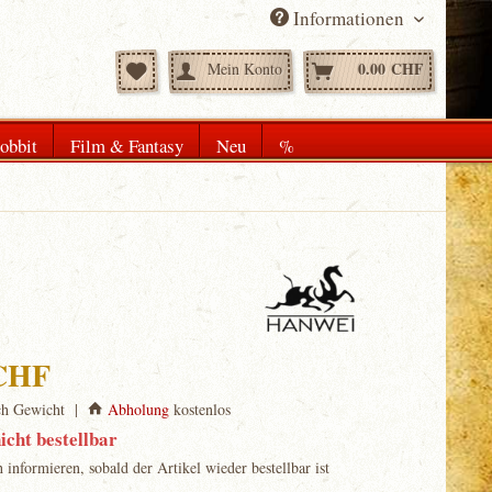
Informationen
0.00 CHF
Mein Konto
obbit
Film & Fantasy
Neu
%
 CHF
ch Gewicht |
Abholung
kostenlos
icht bestellbar
informieren, sobald der Artikel wieder bestellbar ist