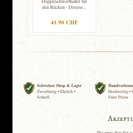
Doppelschwerthalter für
den Rücken - Diverse...
41.90 CHF
Schweizer Shop & Lager
Handverlesen
Zuverlässig • Ehrlich •
Hochwertig • I
Schnell
Faire Preise
Akzept
Ihr entscheidet 