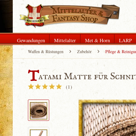
Gewandungen
Mittelalter
Met & Horn
LARP
Waffen & Rüstungen
Zubehör
Pflege & Reinigu
T
atami Matte für Schni
(
1
)