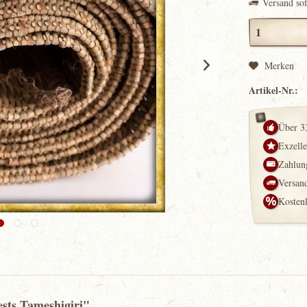
Versand so
Merken
Artikel-Nr.:
Über 3
Exzell
Zahlung
Versand
Kosten
ests Tameshigiri"