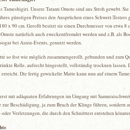
ts Tameshigiri. Unsere Tatami Omote sind aus Stroh gewebt. Sie 
 ihres günstigen Preises den Ansprüchen eines Schwert-Testers g
180 x 90 cm. Gerollt besitzt sie einen Durchmesser von etwa 8
-Omote natürlich auch zweckentfremdet werden und z.B. als B
 sogar bei Asien-Events, genutzt werden.
atte so fest wie möglich zusammengerollt, gebunden und zum Qu
änkte Rolle, aufrecht hingestellt, vollständig trocknen lassen.
 erreicht. Die fertig gewickelte Matte kann nun auf einem Tame
ts erst mit adäquaten Erfahrungen im Umgang mit Samuraischwer
r zur Beschädigung, ja zum Bruch der Klinge führen, sondern 
 oder Verletzungen, die durch den Schnitttest entstehen könnt
chte