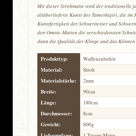
Mit dieser Strohmatte wird der traditionelle
altüberlieferte Kunst des Tameshigiri, die im
Kunstfertigkeit der Schwerttester und Schwert
den Omote-Matten die verschiedensten Schnitt
dann die Qualität der Klinge und das Können 
Produkttyp:
Waffenzubehör
Material:
Stroh
Materialstärke:
2mm
Breite:
90cm
Länge:
180cm
Durchmesser:
8cm
Gewicht:
800g
Lieferumfang:
1 Tatami Matte