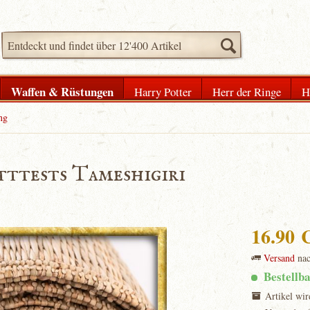
Waffen & Rüstungen
Harry Potter
Herr der Ringe
H
ng
tttests Tameshigiri
16.90
Versand
na
Bestellb
Artikel wir