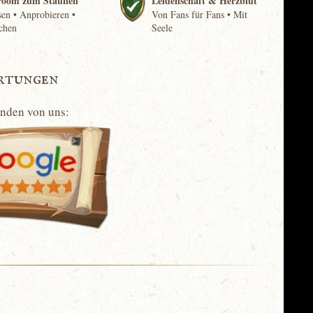
room zum Staunen
Leidenschaft & Herzblut
en • Anprobieren •
Von Fans für Fans • Mit
chen
Seele
rtungen
unden von uns: