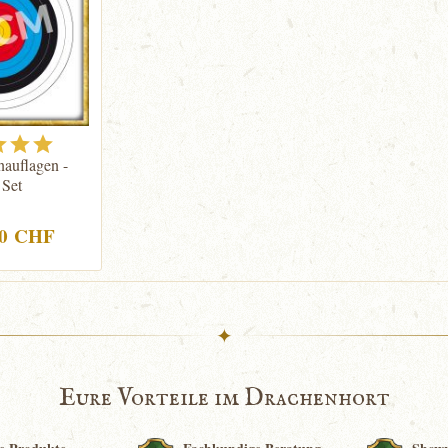
nauflagen -
 Set
90 CHF
✦
Eure Vorteile im Drachenhort