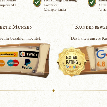
e Produkte
Fachkundige Beratung
Show
nspirirend •
Kompetent •
Anfass
Lösungsorientiert
Abtau
ierte Münzen
Kundenbewe
wie Ihr bezahlen möchtet:
Das halten unsere K
✦