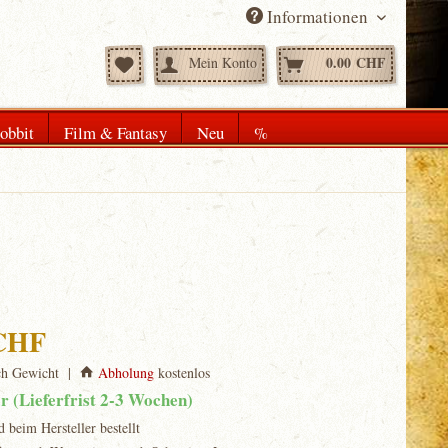
Informationen
0.00 CHF
Mein Konto
obbit
Film & Fantasy
Neu
%
 CHF
ch Gewicht |
Abholung
kostenlos
ar (Lieferfrist 2-3 Wochen)
d beim Hersteller bestellt