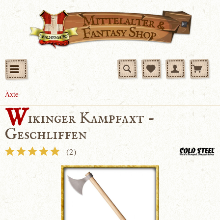
Äxte
W
ikinger Kampfaxt -
Geschliffen
(
2
)