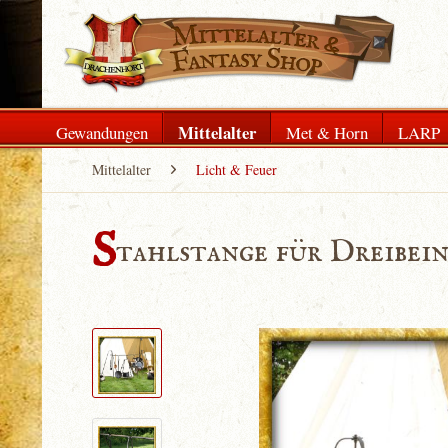
Mittelalter
Gewandungen
Met & Horn
LARP
Mittelalter
Licht & Feuer
S
tahlstange für Dreibei