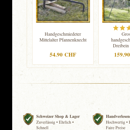
Handgeschmiedeter
Gros
Mittelalter Pfannenknecht
handgesch
Dreibein
54.90 CHF
159.9
Schweizer Shop & Lager
Handverlesen
Zuverlässig • Ehrlich •
Hochwertig • I
Schnell
Faire Preise