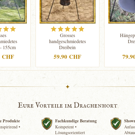
ses
Grosses
Hängep
miedetes
handgeschmiedetes
Dre
 - 155cm
Dreibein
0 CHF
59.90 CHF
79.9
✦
Eure Vorteile im Drachenhort
e Produkte
Fachkundige Beratung
Show
nspirirend •
Kompetent •
Anfass
Lösungsorientiert
Abtau