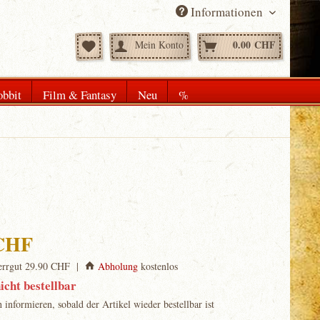
Informationen
0.00 CHF
Mein Konto
bbit
Film & Fantasy
Neu
%
 CHF
rrgut 29.90 CHF |
Abholung
kostenlos
icht bestellbar
informieren, sobald der Artikel wieder bestellbar ist