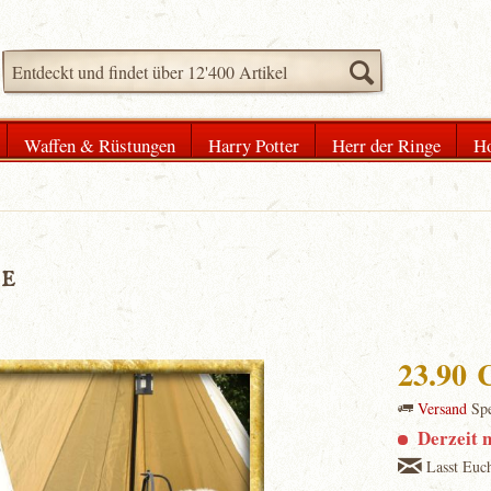
Waffen & Rüstungen
Harry Potter
Herr der Ringe
Ho
ne
23.90
Versand
Spe
Derzeit n
Lasst Euch 