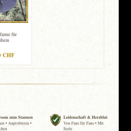
fanne für
ibein
0 CHF
room zum Staunen
Leidenschaft & Herzblut
en • Anprobieren •
Von Fans für Fans • Mit
chen
Seele