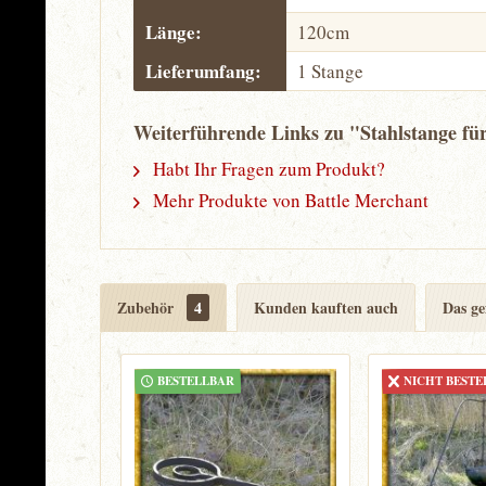
Länge:
120cm
Lieferumfang:
1 Stange
Weiterführende Links zu "Stahlstange fü
Habt Ihr Fragen zum Produkt?
Mehr Produkte von Battle Merchant
Zubehör
4
Kunden kauften auch
Das ge
BESTELLBAR
NICHT BESTE