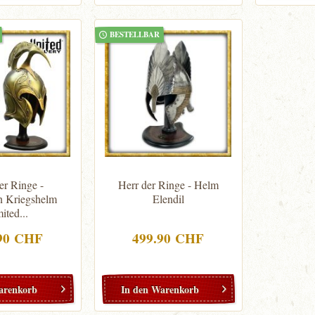
BESTELLBAR
er Ringe -
Herr der Ringe - Helm
n Kriegshelm
Elendil
ited...
90 CHF
499.90 CHF
arenkorb
In den
Warenkorb