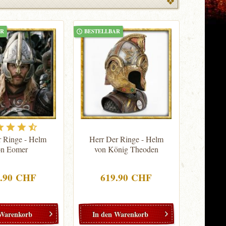
AR
BESTELLBAR
r Ringe - Helm
Herr Der Ringe - Helm
on Eomer
von König Theoden
9.90 CHF
619.90 CHF
Warenkorb
In den
Warenkorb