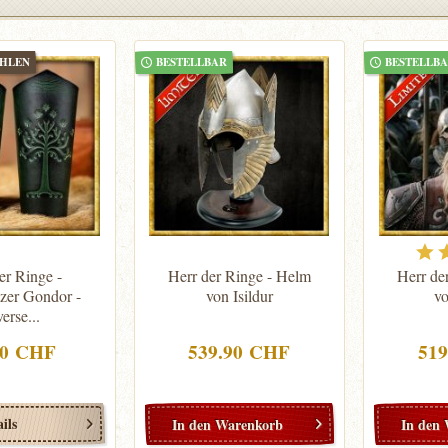
ÄHLEN
BESTELLBAR
BESTELLB
er Ringe -
Herr der Ringe - Helm
Herr de
zer Gondor -
von Isildur
v
erse...
90 CHF
539.90 CHF
51
ils
In den
Warenkorb
In den