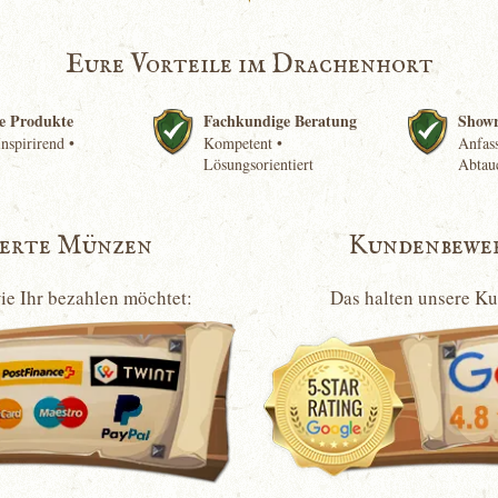
Eure Vorteile im Drachenhort
e Produkte
Fachkundige Beratung
Show
nspirirend •
Kompetent •
Anfass
Lösungsorientiert
Abtau
ierte Münzen
Kundenbewe
wie Ihr bezahlen möchtet:
Das halten unsere K