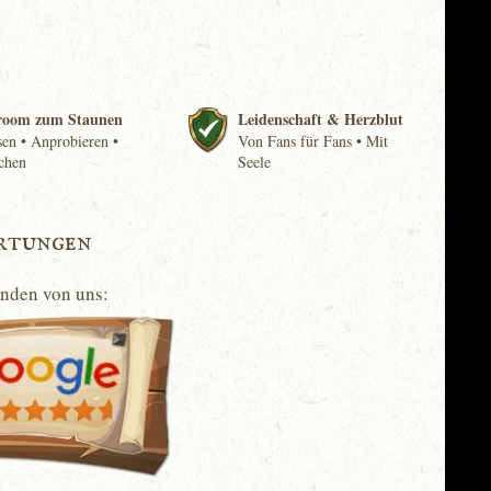
room zum Staunen
Leidenschaft & Herzblut
en • Anprobieren •
Von Fans für Fans • Mit
chen
Seele
rtungen
unden von uns: