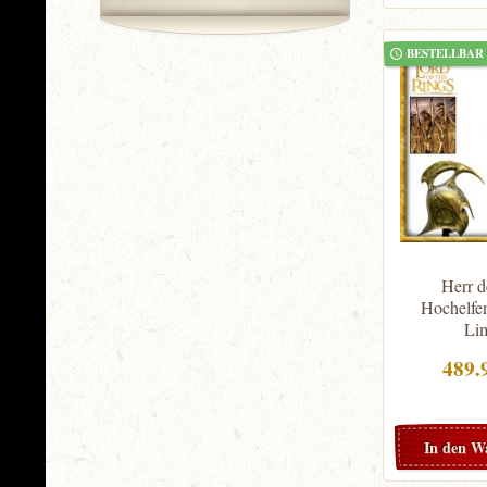
BESTELLBAR
Herr d
Hochelfe
Lim
489.
In den
W