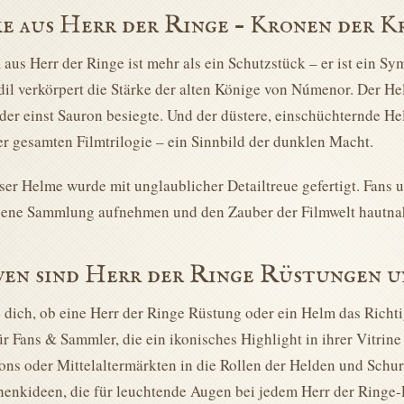
 aus Herr der Ringe – Kronen der K
aus Herr der Ringe ist mehr als ein Schutzstück – er ist ein Sy
dil verkörpert die Stärke der alten Könige von Númenor. Der He
der einst Sauron besiegte. Und der düstere, einschüchternde He
er gesamten Filmtrilogie – ein Sinnbild der dunklen Macht.
eser Helme wurde mit unglaublicher Detailtreue gefertigt. Fans
igene Sammlung aufnehmen und den Zauber der Filmwelt hautna
wen sind Herr der Ringe Rüstungen u
 dich, ob eine Herr der Ringe Rüstung oder ein Helm das Richti
ür Fans & Sammler, die ein ikonisches Highlight in ihrer Vitrin
ons oder Mittelaltermärkten in die Rollen der Helden und Schu
henkideen, die für leuchtende Augen bei jedem Herr der Ringe-