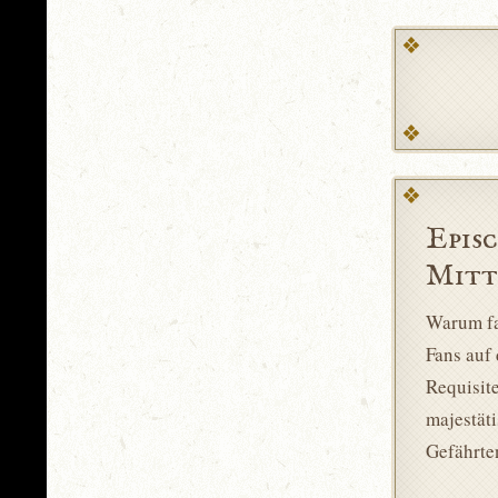
Epis
Mitt
Warum fa
Fans auf
Requisit
majestät
Gefährten