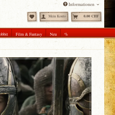
Informationen
0.00 CHF
Mein Konto
obbit
Film & Fantasy
Neu
%