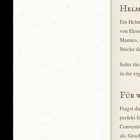
Helme
Ein Helm 
von Elen
Mannes, 
Stücke d
Jeder di
in die e
Für 
Fragst du
perfekt f
Conventi
als Gesc