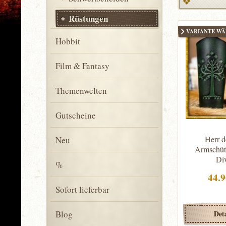
Rüstungen
VARIANTE W
Hobbit
Film & Fantasy
Themenwelten
Gutscheine
Herr d
Neu
Armschüt
Div
%
44.
Sofort lieferbar
Blog
Deta