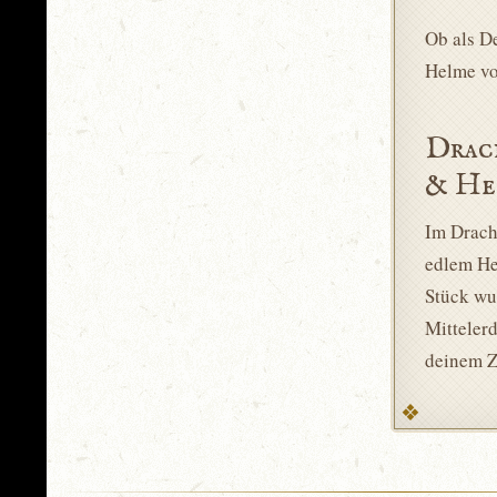
Ob als De
Helme vo
Drac
& He
Im Drach
edlem He
Stück wu
Mittelerd
deinem Z