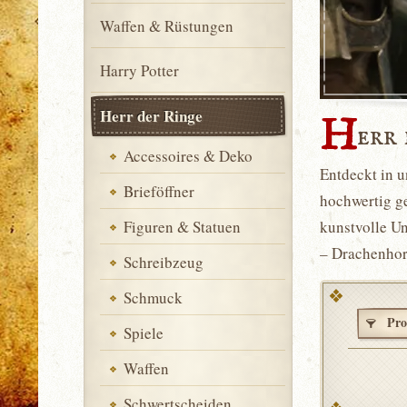
Waffen & Rüstungen
Harry Potter
Herr der Ringe
H
err
Accessoires & Deko
Entdeckt in 
Brieföffner
hochwertig ge
Figuren & Statuen
kunstvolle Un
– Drachenhor
Schreibzeug
Schmuck
Pro
Spiele
Waffen
Schwertscheiden