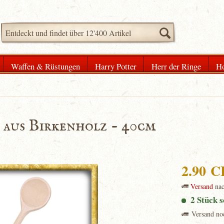
Waffen & Rüstungen
Harry Potter
Herr der Ringe
Ho
 aus Birkenholz - 40cm
2.90 
Versand
na
2 Stück s
Versand no