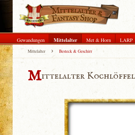
Mittelalter
Gewandungen
Met & Horn
LARP
Mittelalter
Besteck & Geschirr
M
ittelalter Kochlöffel