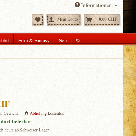
Informationen
0.00 CHF
Mein Konto
bbit
Film & Fantasy
Neu
%
CHF
ch Gewicht |
Abholung
kostenlos
ofort lieferbar
ch heute ab Schweizer Lager