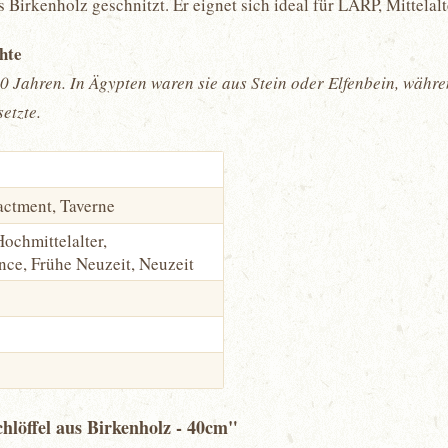
aus Birkenholz geschnitzt. Er eignet sich ideal für LARP, Mittel
chte
00 Jahren. In Ägypten waren sie aus Stein oder Elfenbein, währe
etzte.
actment, Taverne
Hochmittelalter,
ance, Frühe Neuzeit, Neuzeit
hlöffel aus Birkenholz - 40cm"