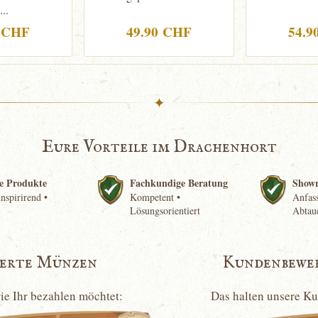
...
0 CHF
49.90 CHF
54.9
✦
Eure Vorteile im Drachenhort
e Produkte
Fachkundige Beratung
Show
nspirirend •
Kompetent •
Anfass
Lösungsorientiert
Abtau
ierte Münzen
Kundenbewe
wie Ihr bezahlen möchtet:
Das halten unsere K