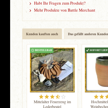
Habt Ihr Fragen zum Produkt?
Mehr Produkte von Battle Merchant
Kunden kauften auch
Das gefällt anderen Kunde
BESTELLBAR
SOFORT LIE
Mittelalter Feuerzeug im
Hochmittela
Lederbeutel
Weinbecher