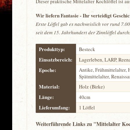
Dieser praktische Mittelalter Kochlöffel ist 
Wir liefern Fantasie - Ihr verteidigt Geschi
Erste Löffel gab es nachweislich vor rund 7.0
seit dem 15. Jahrhundert der Zinnlöffel durchs
Produkttyp:
Besteck
Einsatzbereich:
Lagerleben, LARP, Reen
Epoche:
Antike, Frühmittelalter, 
Spätmittelalter, Renaiss
Material:
Holz (Birke)
Länge:
40cm
Lieferumfang:
1 Löffel
Weiterführende Links zu "Mittelalter Koc