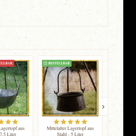
ELLBAR
BESTELLBAR
BESTELLB
 Lagertopf aus
Mittelalter Lagertopf aus
Löffel au
 7,5 Liter
Stahl - 5 Liter
ca. 1