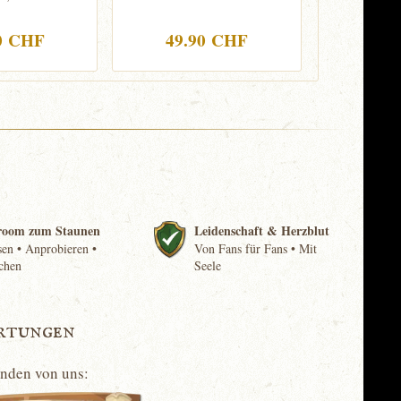
0 CHF
49.90 CHF
4.
room zum Staunen
Leidenschaft & Herzblut
en • Anprobieren •
Von Fans für Fans • Mit
chen
Seele
rtungen
unden von uns: