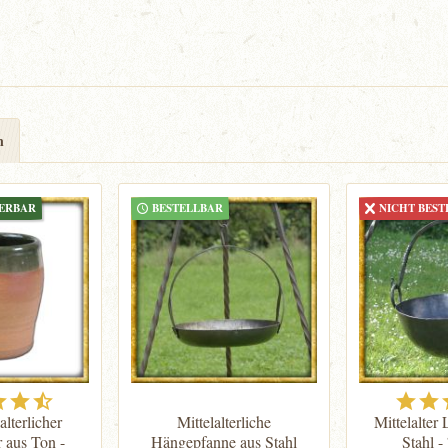
n
FERBAR
BESTELLBAR
NICHT BEST
lterlicher
Mittelalterliche
Mittelalter
 aus Ton -
Hängepfanne aus Stahl
Stahl -