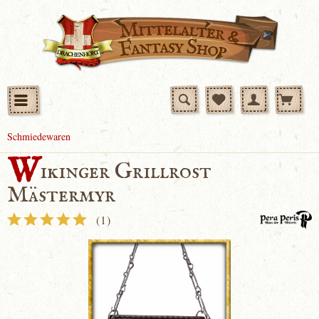
Schmiedewaren
W
ikinger Grillrost
Mästermyr
(
1
)