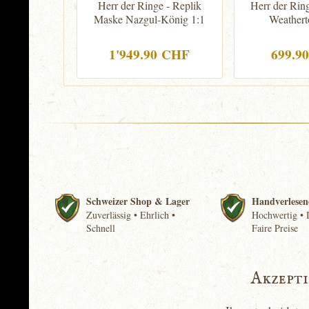
Herr der Ringe - Replik
Herr der Rin
Maske Nazgul-König 1:1
Weatherto
1'949.90 CHF
699.9
Schweizer Shop & Lager
Handverlesen
Zuverlässig • Ehrlich •
Hochwertig • I
Schnell
Faire Preise
Akzept