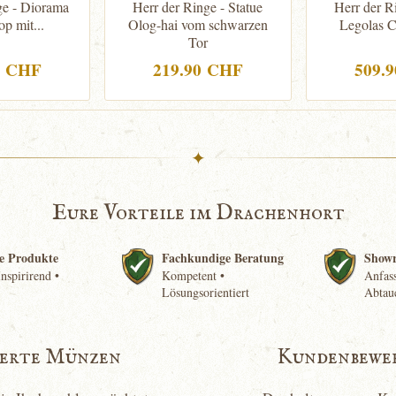
ge - Diorama
Herr der Ringe - Statue
Herr der R
p mit...
Olog-hai vom schwarzen
Legolas C
Tor
0 CHF
219.90 CHF
509.
✦
Eure Vorteile im Drachenhort
e Produkte
Fachkundige Beratung
Show
nspirirend •
Kompetent •
Anfass
Lösungsorientiert
Abtau
ierte Münzen
Kundenbewe