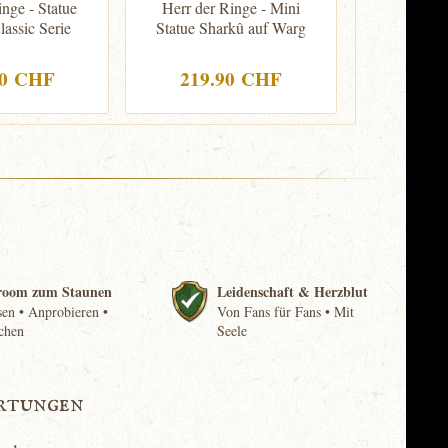
inge - Statue
Herr der Ringe - Mini
Wikingers
lassic Serie
Statue Sharkû auf Warg
mit Roha
90 CHF
219.90 CHF
149
room zum Staunen
Leidenschaft & Herzblut
en • Anprobieren •
Von Fans für Fans • Mit
chen
Seele
rtungen