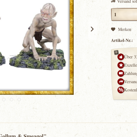
Versand so
Merken
Artikel-Nr.:
Über 3
Exzell
Zahlung
Versand
Kosten
 Gollum & Smeagol"