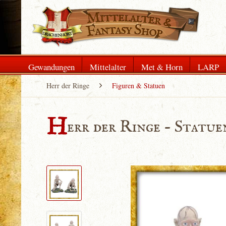
Gewandungen
Mittelalter
Met & Horn
LARP
Herr der Ringe
Figuren & Statuen
H
err der Ringe - Statu