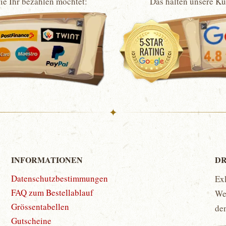
wie Ihr bezahlen möchtet:
Das halten unsere K
✦
INFORMATIONEN
DR
Datenschutzbestimmungen
Ex
FAQ zum Bestellablauf
Wet
Grössentabellen
de
Gutscheine