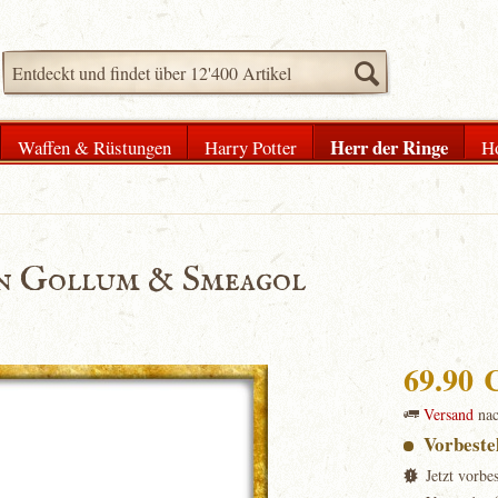
Herr der Ringe
Waffen & Rüstungen
Harry Potter
H
en Gollum & Smeagol
69.90
Versand
na
Vorbeste
Jetzt vorbe