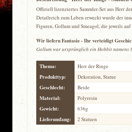
Offiziell lizenziertes Sammler-Set aus Herr d
Detailreich zum Leben erweckt wurde der inne
Figuren, Gollum und Smeagol, die jeweils auf
Wir liefern Fantasie - Ihr verteidigt Geschi
Gollum war ursprünglich ein Hobbit namens 
Thema:
Herr der Ringe
Produkttyp:
Dekoration, Statue
Geschlecht:
Beide
Material:
Polyresin
Gewicht:
636g
Lieferumfang:
2 Statuen