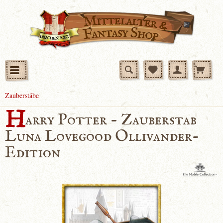
Zauberstäbe
H
arry Potter - Zauberstab
Luna Lovegood Ollivander-
Edition