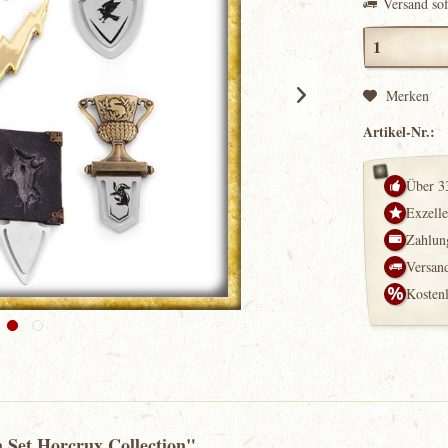
Versand so
Merken
Artikel-Nr.:
Über 3
Exzell
Zahlung
Versand
Kosten
n Set Horcrux Collection"