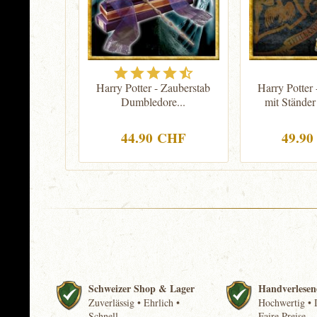
Harry Potter - Zauberstab
Harry Potter 
Dumbledore...
mit Ständer
44.90 CHF
49.9
Schweizer Shop & Lager
Handverlesen
Zuverlässig • Ehrlich •
Hochwertig • I
Schnell
Faire Preise