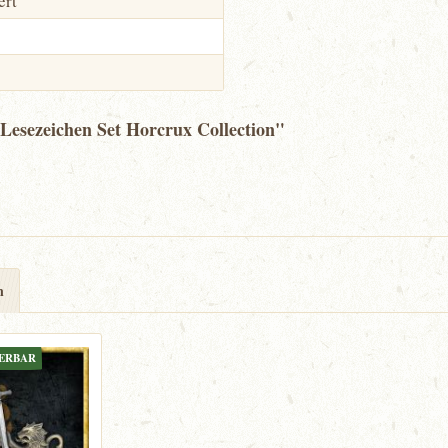
ert
 Lesezeichen Set Horcrux Collection"
n
FERBAR