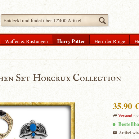
Harry Potter
Waffen & Rüstungen
Herr der Ringe
H
chen Set Horcrux Collection
35.90
Versand
na
Bestellb
Artikel wir