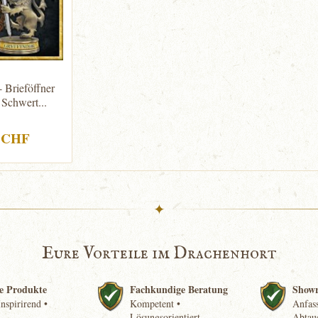
- Brieföffner
 Schwert...
0 CHF
✦
Eure Vorteile im Drachenhort
e Produkte
Fachkundige Beratung
Show
nspirirend •
Kompetent •
Anfass
Lösungsorientiert
Abtau