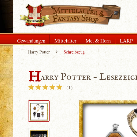
Gewandungen
Mittelalter
Met & Horn
LARP
Harry Potter
Schreibzeug
H
arry Potter - Lesezei
(
1
)