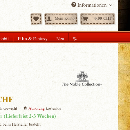
Informationen
0.00 CHF
Mein Konto
obbit
Film & Fantasy
Neu
%
 CHF
ch Gewicht |
Abholung
kostenlos
ar (Lieferfrist 2-3 Wochen)
d beim Hersteller bestellt