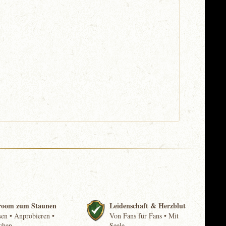
room zum Staunen
Leidenschaft & Herzblut
en • Anprobieren •
Von Fans für Fans • Mit
chen
Seele