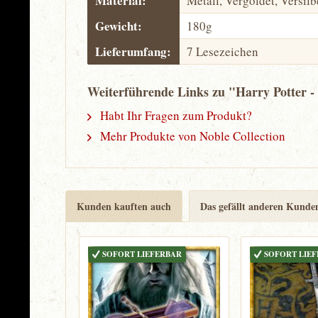
Material:
Metall, Vergoldet, Versilb
Gewicht:
180g
Lieferumfang:
7 Lesezeichen
Weiterführende Links zu "Harry Potter -
Habt Ihr Fragen zum Produkt?
Mehr Produkte von Noble Collection
Kunden kauften auch
Das gefällt anderen Kunde
SOFORT LIEFERBAR
SOFORT LIE