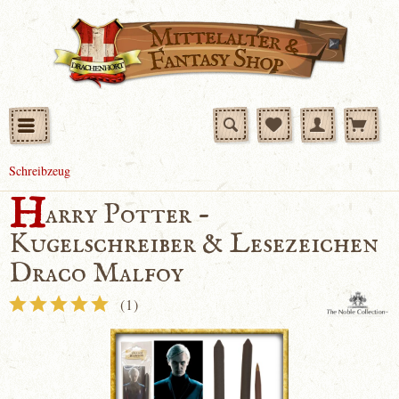
Schreibzeug
H
arry Potter -
Kugelschreiber & Lesezeichen
Draco Malfoy
(
1
)