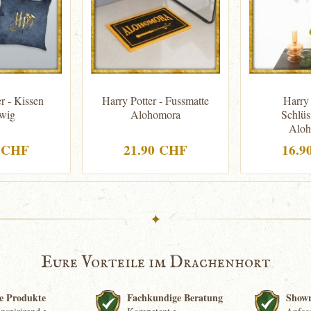
r - Kissen
Harry Potter - Fussmatte
Harry 
wig
Alohomora
Schlüs
Aloh
0 CHF
21.90 CHF
16.9
✦
Eure Vorteile im Drachenhort
e Produkte
Fachkundige Beratung
Show