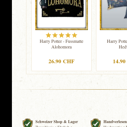
Harry Potter - Fussmatte
Harry Potte
Alohomora
Hed
26.90 CHF
14.9
Schweizer Shop & Lager
Handverlesen