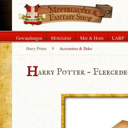
Gewandungen
Mittelalter
Met & Horn
LARP
Harry Potter
Accessoires & Deko
H
arry Potter - Fleeced