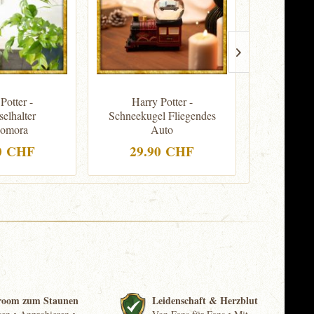
Potter -
Harry Potter -
Harry
selhalter
Schneekugel Fliegendes
Tragetas
omora
Auto
Rum
0 CHF
29.90 CHF
9.
room zum Staunen
Leidenschaft & Herzblut