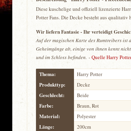
Diese kuschelige und offiziell lizenzierte Ha
Potter Fans. Die Decke besteht aus qualitati
Wir liefern Fantasie - Ihr verteidigt Geschi
Auf der magischen Karte des Rumtreibers ist 
Geheimgänge ab, einige von ihnen kennt nicht
und im Schloss befinden.
-
Quelle Harry Potte
Thema:
Harry Potter
Produkttyp:
Decke
Geschlecht:
Beide
Farbe:
Braun, Rot
Material:
Polyester
Länge:
200cm