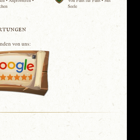
en • Anprobieren •
Von Fans für Fans • Mit
chen
Seele
rtungen
unden von uns: