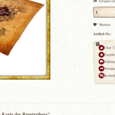
Versand so
Merken
Artikel-Nr.:
Über 3
Exzell
Zahlung
Versand
Kosten
e Karte des Rumtreibers"