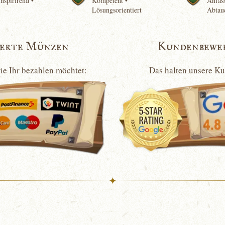
nspirirend •
Kompetent •
Anfass
Lösungsorientiert
Abtau
ierte Münzen
Kundenbewe
wie Ihr bezahlen möchtet:
Das halten unsere K
✦