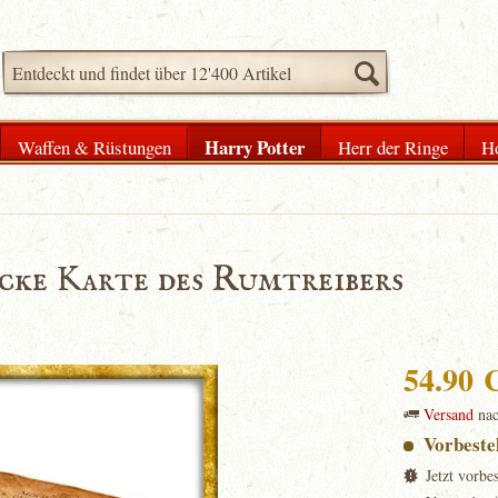
Harry Potter
Waffen & Rüstungen
Herr der Ringe
H
ecke Karte des Rumtreibers
54.90
Versand
na
Vorbeste
Jetzt vorbe