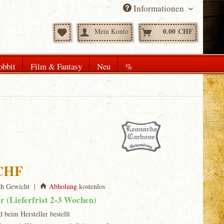
Informationen
0.00 CHF
Mein Konto
obbit
Film & Fantasy
Neu
%
 CHF
ch Gewicht |
Abholung
kostenlos
ar (Lieferfrist 2-3 Wochen)
d beim Hersteller bestellt