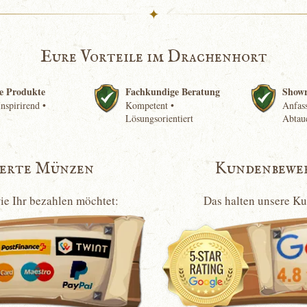
✦
Eure Vorteile im Drachenhort
e Produkte
Fachkundige Beratung
Show
nspirirend •
Kompetent •
Anfass
Lösungsorientiert
Abtau
ierte Münzen
Kundenbewe
wie Ihr bezahlen möchtet:
Das halten unsere K