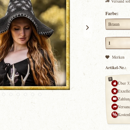
Versand so
Farbe:
Merken
Artikel-Nr.:
Über 3
Exzell
Zahlung
Versand
Kosten