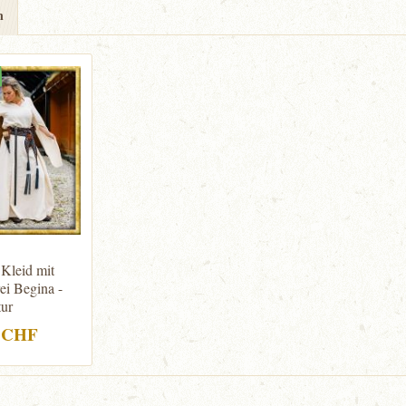
n
 Kleid mit
ei Begina -
ur
0 CHF