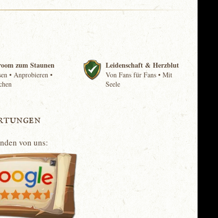
room zum Staunen
Leidenschaft & Herzblut
en • Anprobieren •
Von Fans für Fans • Mit
chen
Seele
rtungen
unden von uns: