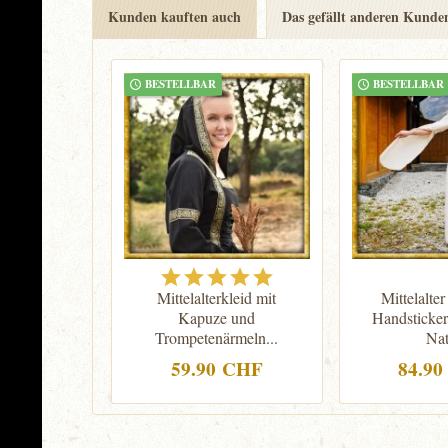
Kunden kauften auch
Das gefällt anderen Kunde
BESTELLBAR
BESTELLBAR
Mittelalterkleid mit
Mittelalter
Kapuze und
Handsticker
Trompetenärmeln...
Nat
59.90 CHF
84.9