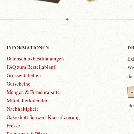
✦
INFORMATIONEN
DR
Datenschutzbestimmungen
Ex
FAQ zum Bestellablauf
Wet
Grössentabellen
de
Gutscheine
Mengen & Firmenrabatte
Mittelalterkalender
Ich 
Nachhaltigkeit
Oakeshott Schwert-Klassifizierung
Presse
Reinigung & Pflege