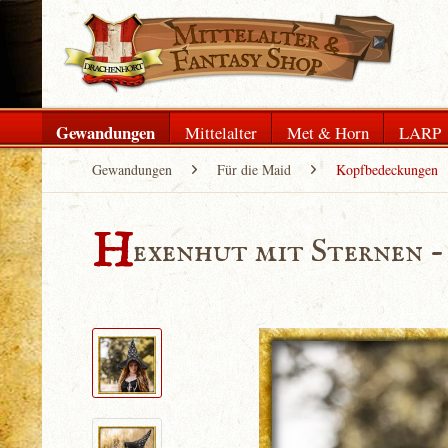
Gewandungen
Mittelalter
Met & Horn
LARP
Gewandungen
Für die Maid
Kopfbedeckungen
H
exenhut mit Sternen -