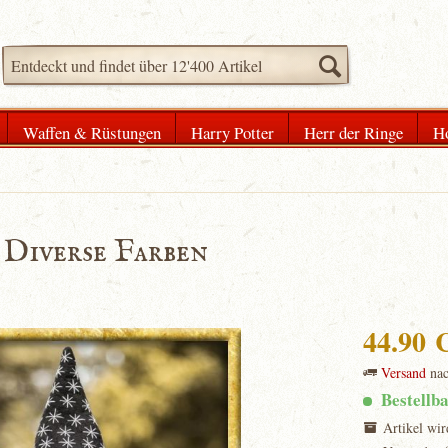
Waffen & Rüstungen
Harry Potter
Herr der Ringe
H
 Diverse Farben
44.90
Versand
na
Bestellb
Artikel wir