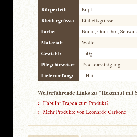
Körperteil:
Kopf
Kleidergrösse:
Einheitsgrösse
Farbe:
Braun, Grau, Rot, Schwar
Material:
Wolle
Gewicht:
150g
Pflegehinweise:
Trockenreinigung
Lieferumfang:
1 Hut
Weiterführende Links zu "Hexenhut mit S
Habt Ihr Fragen zum Produkt?
Mehr Produkte von Leonardo Carbone