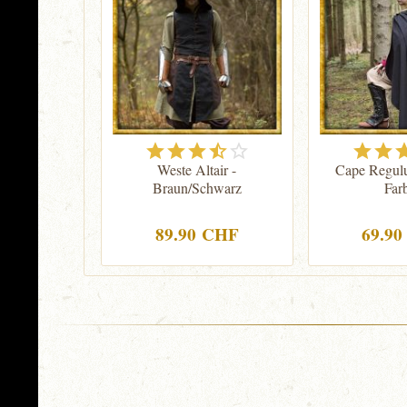
Weste Altair -
Cape Regulu
Braun/Schwarz
Far
89.90 CHF
69.9