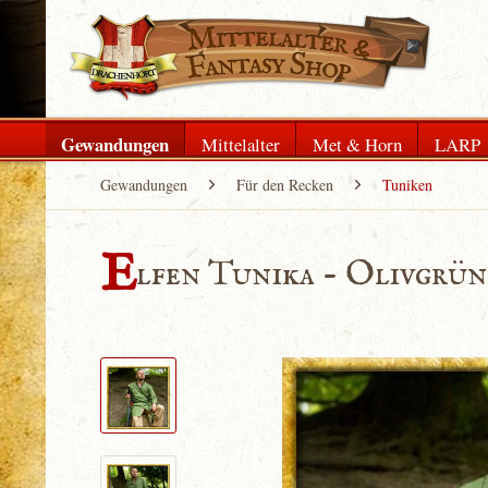
Gewandungen
Mittelalter
Met & Horn
LARP
Gewandungen
Für den Recken
Tuniken
E
lfen Tunika - Olivgrün