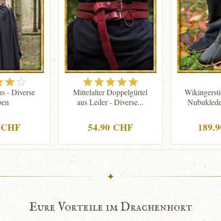
s - Diverse
Mittelalter Doppelgürtel
Wikingersti
ben
aus Leder - Diverse...
Nubuklede
0 CHF
54.90 CHF
189.
✦
Eure Vorteile im Drachenhort