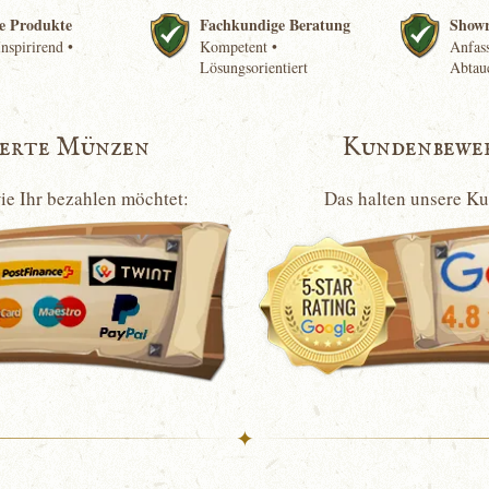
e Produkte
Fachkundige Beratung
Show
nspirirend •
Kompetent •
Anfass
Lösungsorientiert
Abtau
ierte Münzen
Kundenbewe
wie Ihr bezahlen möchtet:
Das halten unsere K
✦