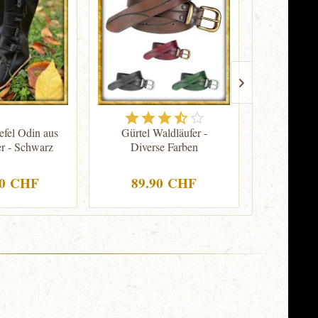
efel Odin aus
Gürtel Waldläufer -
Einfache M
r - Schwarz
Diverse Farben
Arvo - D
90 CHF
89.90 CHF
54.