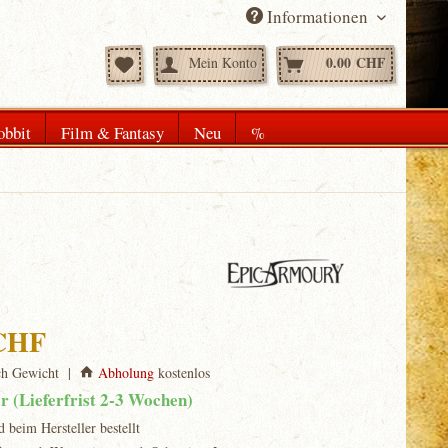
Informationen
0.00 CHF
Mein Konto
obbit
Film & Fantasy
Neu
%
 CHF
ch Gewicht |
Abholung
kostenlos
ar (Lieferfrist 2-3 Wochen)
d beim Hersteller bestellt