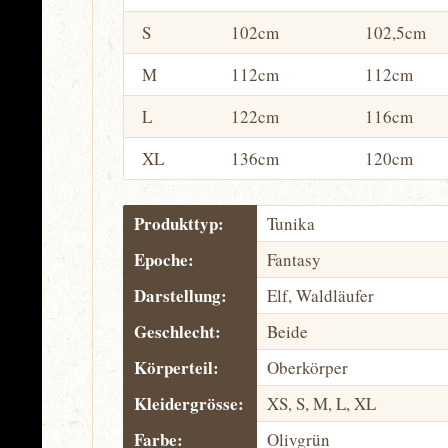
S
102cm
102,5cm
M
112cm
112cm
L
122cm
116cm
XL
136cm
120cm
Produkttyp:
Tunika
Epoche:
Fantasy
Darstellung:
Elf, Waldläufer
Geschlecht:
Beide
Körperteil:
Oberkörper
Kleidergrösse:
XS, S, M, L, XL
Farbe:
Olivgrün