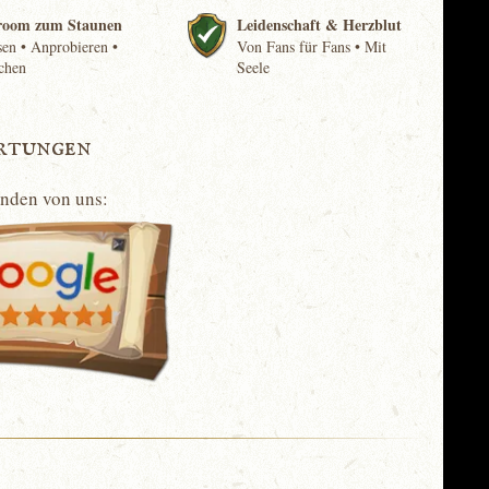
room zum Staunen
Leidenschaft & Herzblut
en • Anprobieren •
Von Fans für Fans • Mit
chen
Seele
rtungen
unden von uns: