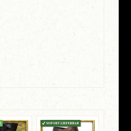
R
SOFORT LIEFERBAR
VARIANTE 