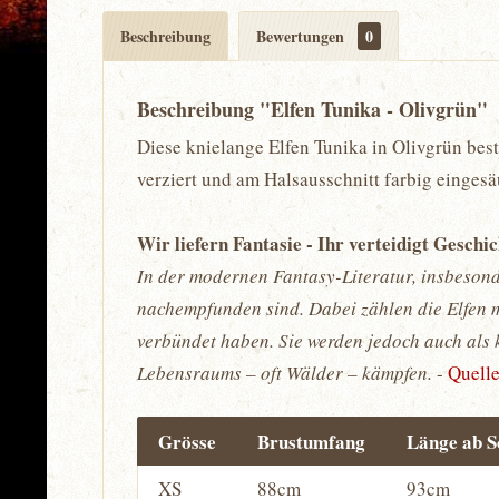
Beschreibung
Bewertungen
0
Beschreibung "Elfen Tunika - Olivgrün"
Diese knielange Elfen Tunika in Olivgrün bes
verziert und am Halsausschnitt farbig eingesä
Wir liefern Fantasie - Ihr verteidigt Geschi
In der modernen Fantasy-Literatur, insbesond
nachempfunden sind. Dabei zählen die Elfen m
verbündet haben. Sie werden jedoch auch als k
Lebensraums – oft Wälder – kämpfen.
-
Quell
Grösse
Brustumfang
Länge ab S
XS
88cm
93cm