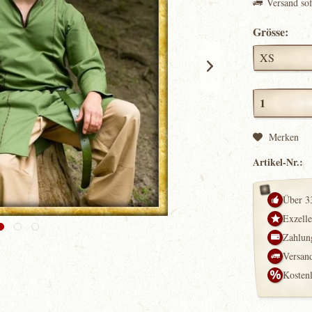
Versand so
Grösse:
Merken
Artikel-Nr.:
Über 3
Exzell
Zahlung
Versand
Kosten