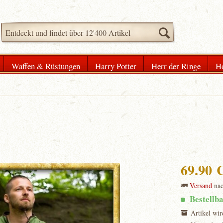
Waffen & Rüstungen
Harry Potter
Herr der Ringe
H
69.90
Versand
na
Bestellb
Artikel wir