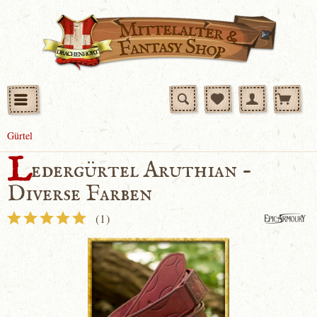
Gürtel
L
edergürtel Aruthian -
Diverse Farben
(
1
)