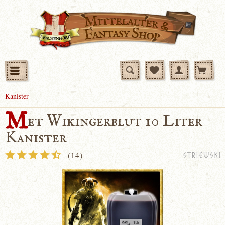
Kanister
M
et Wikingerblut 10 Liter
Kanister
(
14
)