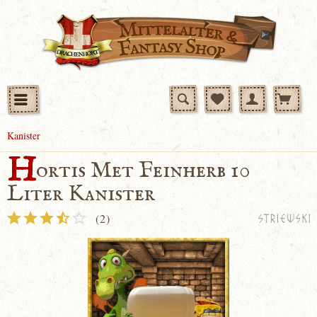
Kanister
H
ortis Met Feinherb 10
Liter Kanister
(
2
)