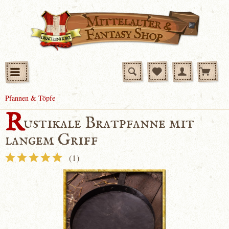
Pfannen & Töpfe
R
ustikale Bratpfanne mit
langem Griff
(
1
)