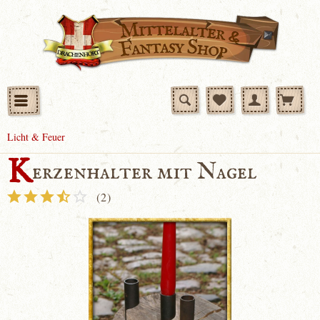
Licht & Feuer
K
erzenhalter mit Nagel
(
2
)