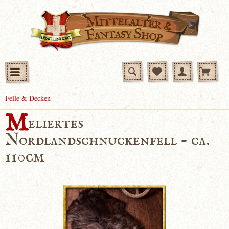
Felle & Decken
M
eliertes
Nordlandschnuckenfell - ca.
110cm