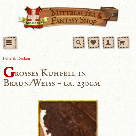
Felle & Decken
G
rosses Kuhfell in
Braun/Weiss - ca. 230cm