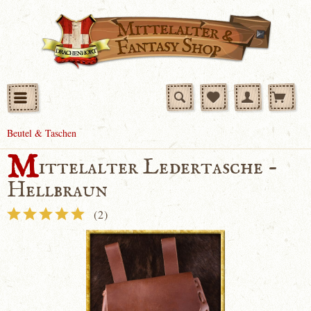
Beutel & Taschen
M
ittelalter Ledertasche -
Hellbraun
(
2
)