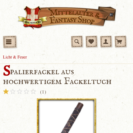
Licht & Feuer
S
palierfackel aus
hochwertigem Fackeltuch
(
1
)