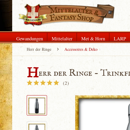
Gewandungen
Mittelalter
Met & Horn
LARP
Herr der Ringe
Accessoires & Deko
H
err der Ringe - Trinkf
(
2
)