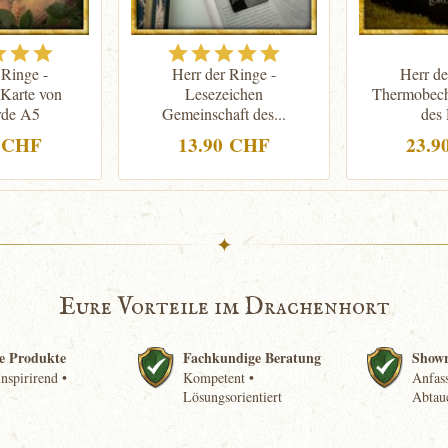
 Ringe -
Herr der Ringe -
Herr de
Karte von
Lesezeichen
Thermobech
rde A5
Gemeinschaft des...
des
0 CHF
13.90 CHF
23.9
✦
Eure Vorteile im Drachenhort
e Produkte
Fachkundige Beratung
Show
nspirirend •
Kompetent •
Anfass
Lösungsorientiert
Abtau