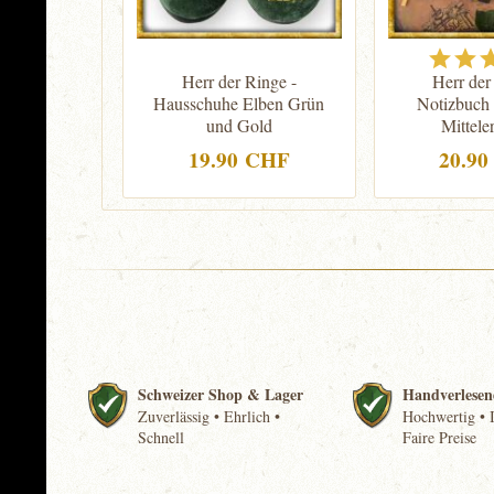
Herr der Ringe -
Herr der
Hausschuhe Elben Grün
Notizbuch 
und Gold
Mittele
19.90 CHF
20.9
Schweizer Shop & Lager
Handverlesen
Zuverlässig • Ehrlich •
Hochwertig • I
Schnell
Faire Preise