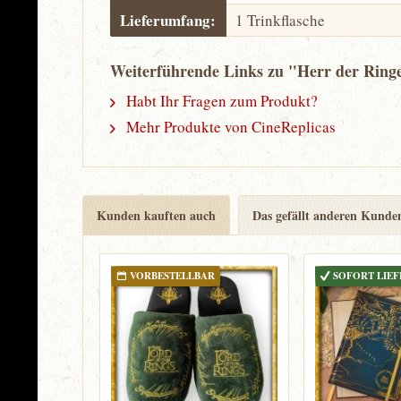
Lieferumfang:
1 Trinkflasche
Weiterführende Links zu "Herr der Ringe
Habt Ihr Fragen zum Produkt?
Mehr Produkte von CineReplicas
Kunden kauften auch
Das gefällt anderen Kunde
VORBESTELLBAR
SOFORT LIE