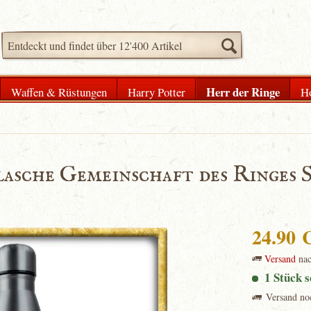
Herr der Ringe
Waffen & Rüstungen
Harry Potter
H
lasche Gemeinschaft des Ringes S
24.90
Versand
na
1 Stück s
Versand no