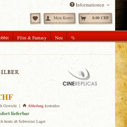
Informationen
0.00 CHF
Mein Konto
obbit
Film & Fantasy
Neu
%
ilber
 CHF
ch Gewicht |
Abholung
kostenlos
ofort lieferbar
ch heute ab Schweizer Lager