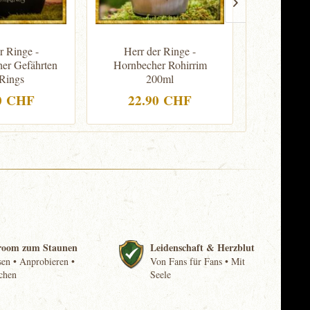
r Ringe -
Herr der Ringe -
Herr d
er Gefährten
Hornbecher Rohirrim
Fleece
 Rings
200ml
Mit
0 CHF
22.90 CHF
49.
room zum Staunen
Leidenschaft & Herzblut
en • Anprobieren •
Von Fans für Fans • Mit
chen
Seele