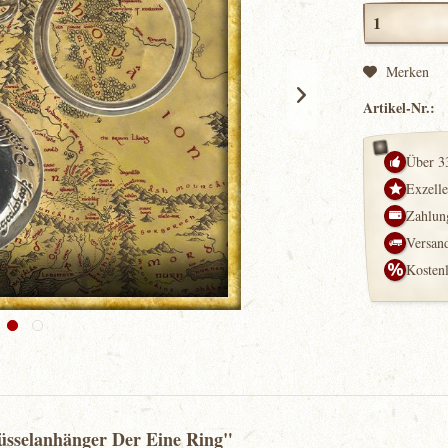
Merken
Artikel-Nr.:
Über 3
Exzell
Zahlung
Versand
Kosten
üsselanhänger Der Eine Ring"