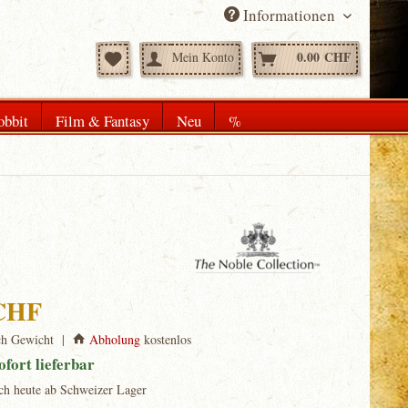
Informationen
0.00 CHF
Mein Konto
obbit
Film & Fantasy
Neu
%
 CHF
ch Gewicht |
Abholung
kostenlos
ofort lieferbar
ch heute ab Schweizer Lager