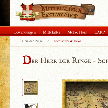
Gewandungen
Mittelalter
Met & Horn
LARP
Herr der Ringe
Accessoires & Deko
D
er Herr der Ringe - S