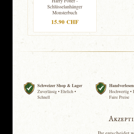
Harry Potter -
Schlüsselanhänger
Monsterbuch
15.90 CHF
Schweizer Shop & Lager
Handverlesen
Zuverlässig • Ehrlich •
Hochwertig • I
Schnell
Faire Preise
Akzept
Ihr entscheidet 