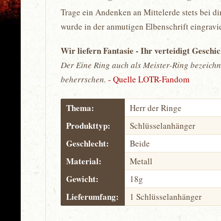
Trage ein Andenken an Mittelerde stets bei di
wurde in der anmutigen Elbenschrift eingravie
Wir liefern Fantasie - Ihr verteidigt Geschi
Der Eine Ring auch als Meister-Ring bezeichn
beherrschen.
- Quelle LOTR-Fandom
Thema:
Herr der Ringe
Produkttyp:
Schlüsselanhänger
Geschlecht:
Beide
Material:
Metall
Gewicht:
18g
Lieferumfang:
1 Schlüsselanhänger