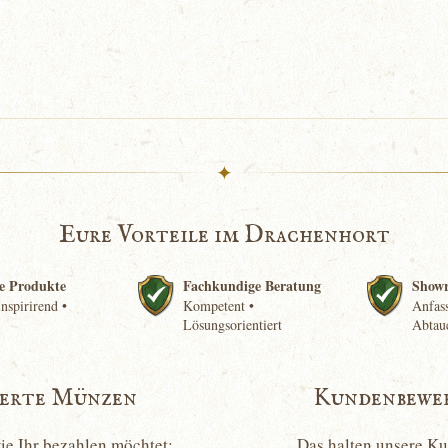
✦
Eure Vorteile im Drachenhort
e Produkte
Fachkundige Beratung
Show
nspirirend •
Kompetent •
Anfass
Lösungsorientiert
Abtau
ierte Münzen
Kundenbewe
wie Ihr bezahlen möchtet:
Das halten unsere K