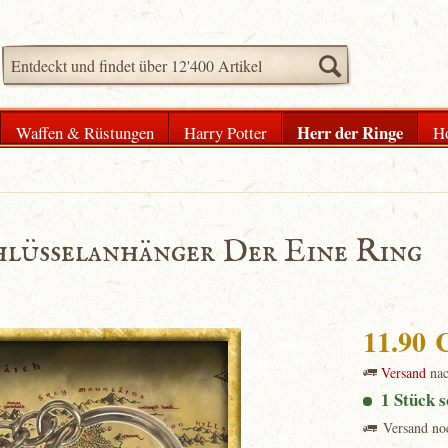
Herr der Ringe
Waffen & Rüstungen
Harry Potter
H
chlüsselanhänger Der Eine Ring
11.90
Versand
na
1 Stück s
Versand no