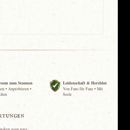
room zum Staunen
Leidenschaft & Herzblut
en • Anprobieren •
Von Fans für Fans • Mit
chen
Seele
rtungen
unden von uns: