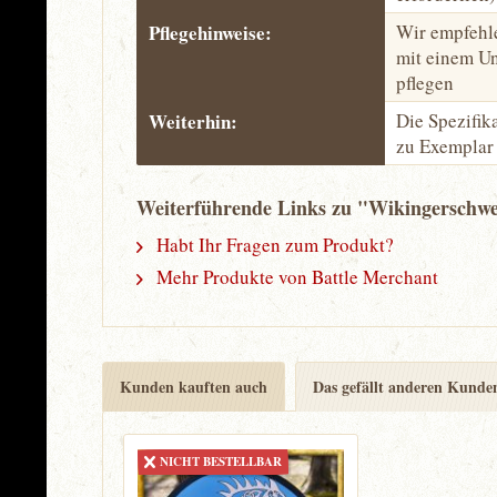
Pflegehinweise:
Wir empfehl
mit einem Un
pflegen
Weiterhin:
Die Spezifi
zu Exemplar 
Weiterführende Links zu "Wikingerschw
Habt Ihr Fragen zum Produkt?
Mehr Produkte von Battle Merchant
Kunden kauften auch
Das gefällt anderen Kunde
NICHT BESTELLBAR