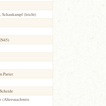
, Schaukampf (leicht)
(EN45)
m Parier
 Scheide
e (Altersnachweis