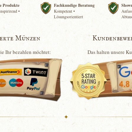
e Produkte
Fachkundige Beratung
Show
nspirirend •
Kompetent •
Anfass
Lösungsorientiert
Abtau
ierte Münzen
Kundenbewe
wie Ihr bezahlen möchtet:
Das halten unsere K
✦