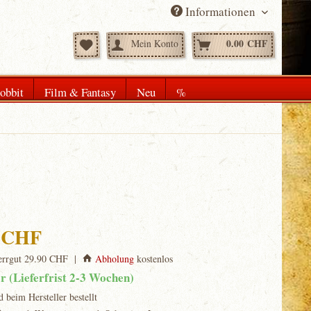
Informationen
0.00 CHF
Mein Konto
obbit
Film & Fantasy
Neu
%
0 CHF
rrgut 29.90 CHF |
Abholung
kostenlos
ar (Lieferfrist 2-3 Wochen)
d beim Hersteller bestellt