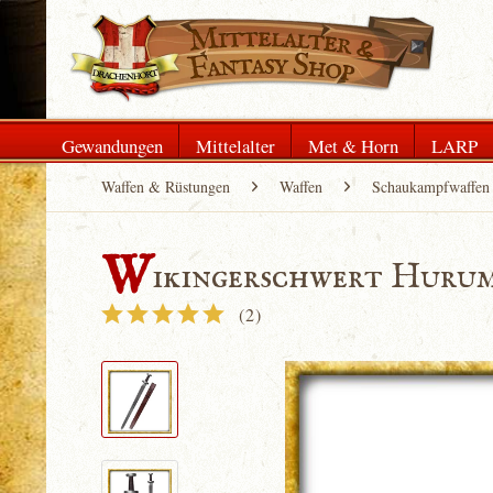
Gewandungen
Mittelalter
Met & Horn
LARP
Waffen & Rüstungen
Waffen
Schaukampfwaffen
W
ikingerschwert Hurum
(
2
)