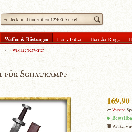
Waffen & Rüstungen
Harry Potter
Herr der Ringe
H
Wikingerschwerter
 für Schaukampf
169.9
Versand
Spe
Bestellb
Artikel wir