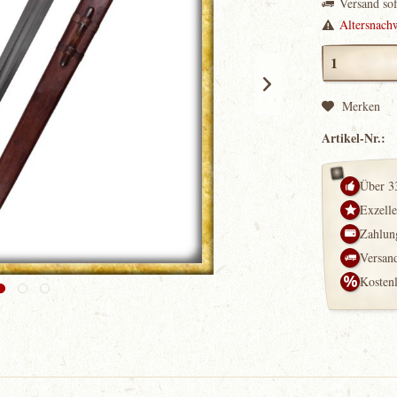
Versand so
Altersnach
Merken
Artikel-Nr.:
Über 3
Exzell
Zahlung
Versand
Kosten