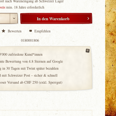
fort nach Wareneingang ab Schweizer Lager
weis
min. 18 Jahre erforderlich
In den
Warenkorb
Bewerten
Empfehlen
0180001806
3'000 zufriedene Kund*innen
ente Bewertung von 4.8 Sternen auf Google
 in 30 Tagen mit Twint später bezahlen
 mit Schweizer Post – sicher & schnell
loser Versand ab CHF 250 (exkl. Sperrgut)