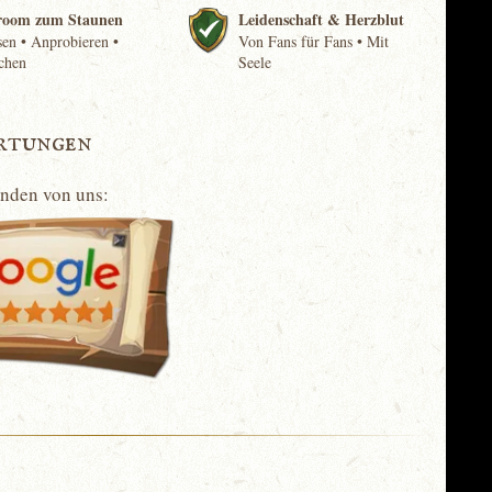
room zum Staunen
Leidenschaft & Herzblut
en • Anprobieren •
Von Fans für Fans • Mit
chen
Seele
rtungen
unden von uns: