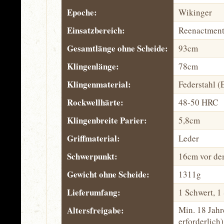
Epoche:
Wikinger
Einsatzbereich:
Reenactment
Gesamtlänge ohne Scheide:
93cm
Klingenlänge:
78cm
Klingenmaterial:
Federstahl 
Rockwellhärte:
48-50 HRC
Klingenbreite Parier:
5,8cm
Griffmaterial:
Leder
Schwerpunkt:
16cm vor de
Gewicht ohne Scheide:
1311g
Lieferumfang:
1 Schwert, 1
Altersfreigabe:
Min. 18 Jahr
erforderlich)