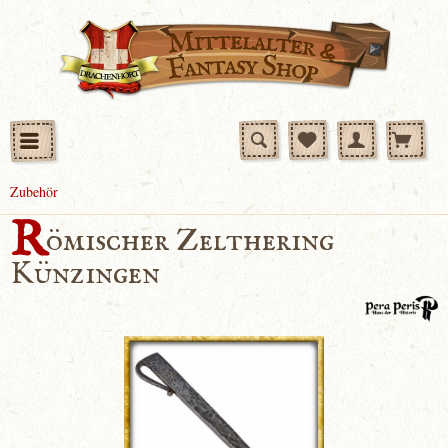
Zubehör
R
ömischer Zelthering
Künzingen