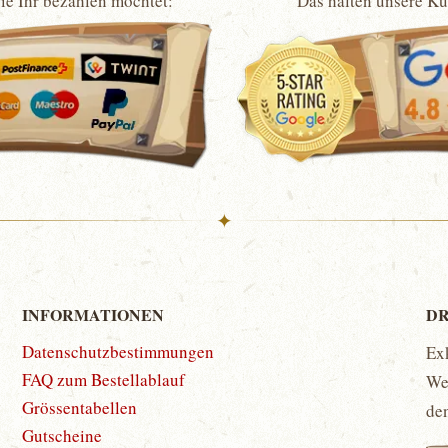
wie Ihr bezahlen möchtet:
Das halten unsere K
✦
INFORMATIONEN
DR
Datenschutzbestimmungen
Ex
FAQ zum Bestellablauf
Wet
Grössentabellen
de
Gutscheine