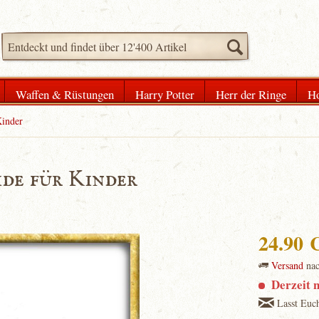
Waffen & Rüstungen
Harry Potter
Herr der Ringe
Ho
Kinder
ide für Kinder
24.90
Versand
na
Derzeit n
Lasst Euch 