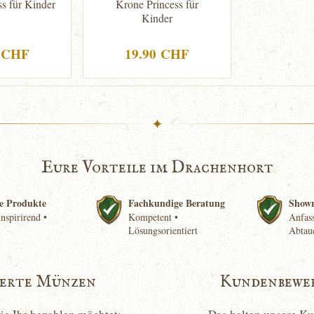
s für Kinder
Krone Princess für
Kinder
0 CHF
19.90 CHF
✦
Eure Vorteile im Drachenhort
e Produkte
Fachkundige Beratung
Show
nspirirend •
Kompetent •
Anfass
Lösungsorientiert
Abtau
ierte Münzen
Kundenbewe