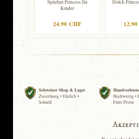
Spitzhut Princess für
Dolch Princes
Kinder
24.90 CHF
12.9
Schweizer Shop & Lager
Handverlesen
Zuverlässig • Ehrlich •
Hochwertig • I
Schnell
Faire Preise
Akzept