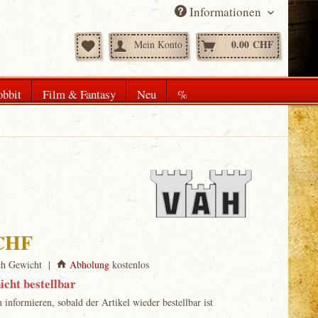
Informationen
0.00 CHF
Mein Konto
bbit
Film & Fantasy
Neu
%
 CHF
ch Gewicht |
Abholung
kostenlos
icht bestellbar
informieren, sobald der Artikel wieder bestellbar ist