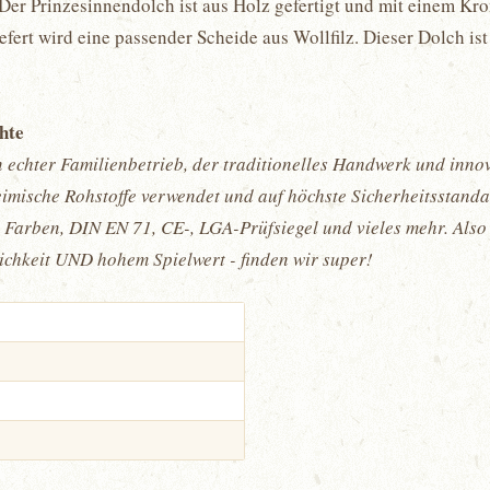
. Der Prinzesinnendolch ist aus Holz gefertigt und mit einem Kr
fert wird eine passender Scheide aus Wollfilz. Dieser Dolch ist 
chte
 echter Familienbetrieb, der traditionelles Handwerk und innov
mische Rohstoffe verwendet und auf höchste Sicherheitsstandar
 Farben, DIN EN 71, CE-, LGA-Prüfsiegel und vieles mehr. Also 
ichkeit UND hohem Spielwert - finden wir super!