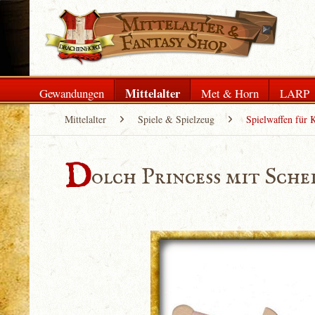
Mittelalter
Gewandungen
Met & Horn
LARP
Mittelalter
Spiele & Spielzeug
Spielwaffen für 
D
olch Princess mit Sche