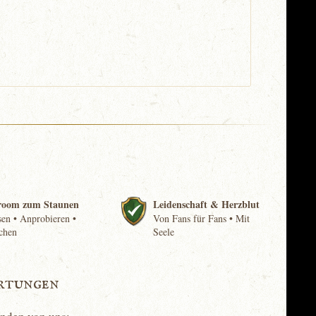
room zum Staunen
Leidenschaft & Herzblut
en • Anprobieren •
Von Fans für Fans • Mit
chen
Seele
rtungen