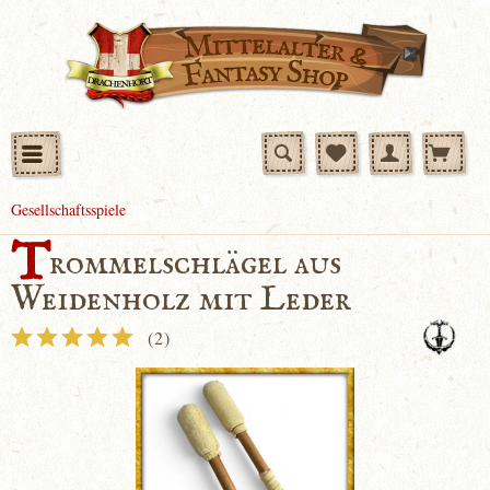
Gesellschaftsspiele
T
rommelschlägel aus
Weidenholz mit Leder
(
2
)