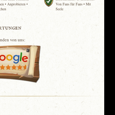
en • Anprobieren •
Von Fans für Fans • Mit
chen
Seele
rtungen
unden von uns: