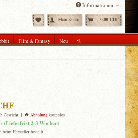
Informationen
0.00 CHF
Mein Konto
bbit
Film & Fantasy
Neu
%
 CHF
ch Gewicht |
Abholung
kostenlos
ar (Lieferfrist 2-3 Wochen)
d beim Hersteller bestellt