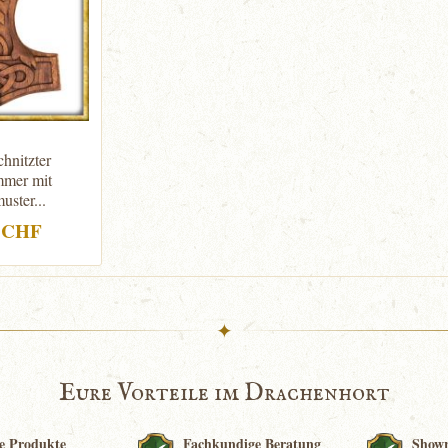
hnitzter
mmer mit
ster...
0 CHF
✦
Eure Vorteile im Drachenhort
e Produkte
Fachkundige Beratung
Show