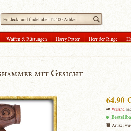
Waffen & Rüstungen
Harry Potter
Herr der Ringe
Ho
shammer mit Gesicht
64.90
Versand
na
Bestellb
Artikel wir