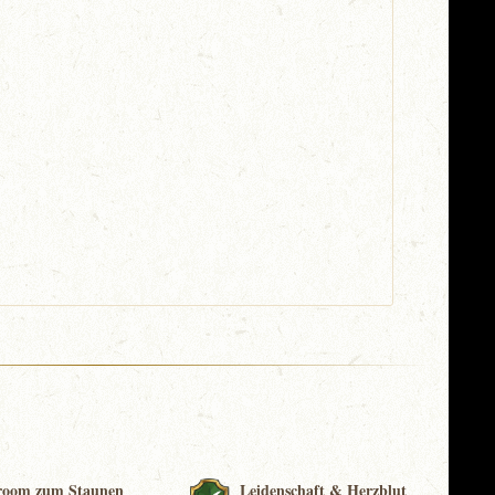
room zum Staunen
Leidenschaft & Herzblut