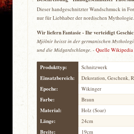
Dieser handgeschnitzter Wandschmuck in Form
nur für Liebhaber der nordischen Mythologie
Wir liefern Fantasie - Ihr verteidigt Geschi
Mjölnir heisst in der germanischen Mytholog
und die Midgardschlange.
-
Quelle Wikipedia
Produkttyp:
Schnitzwerk
Einsatzbereich:
Dekoration, Geschenk, 
Epoche:
Wikinger
Farbe:
Braun
Material:
Holz (Soar)
Länge:
24cm
Breite:
19cm