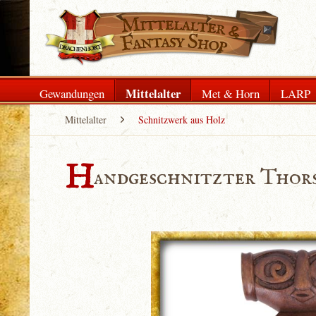
Mittelalter
Gewandungen
Met & Horn
LARP
Mittelalter
Schnitzwerk aus Holz
H
andgeschnitzter Thor