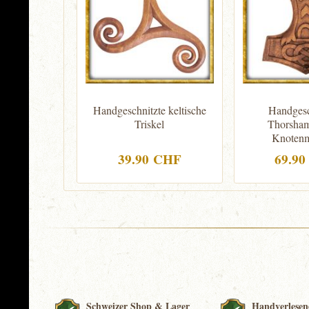
Handgeschnitzte keltische
Handgesc
Triskel
Thorsha
Knotenmu
39.90 CHF
69.9
Schweizer Shop & Lager
Handverlesen