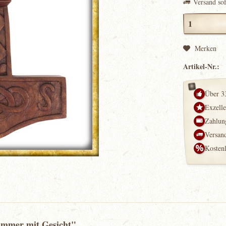
Versand so
Merken
Artikel-Nr.:
Über 3
Exzell
Zahlung
Versand
Kosten
ammer mit Gesicht"