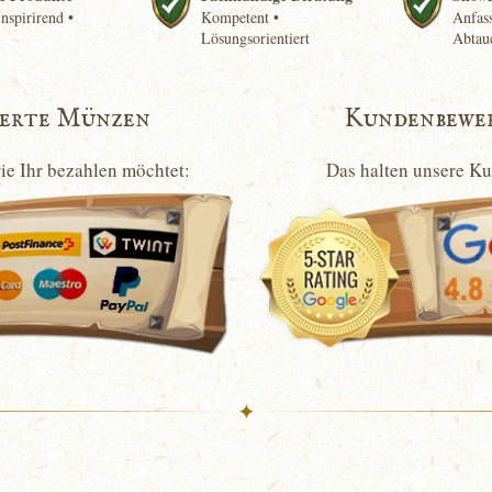
nspirirend •
Kompetent •
Anfass
Lösungsorientiert
Abtau
ierte Münzen
Kundenbewe
wie Ihr bezahlen möchtet:
Das halten unsere K
✦