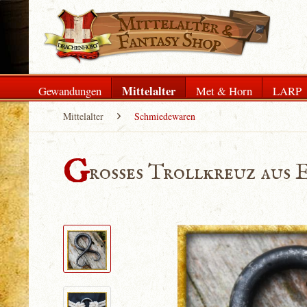
Mittelalter
Gewandungen
Met & Horn
LARP
Mittelalter
Schmiedewaren
G
rosses Trollkreuz aus 