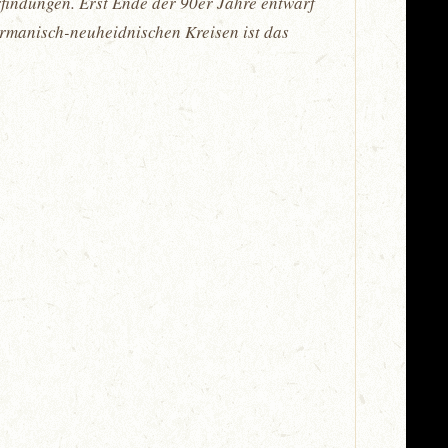
indungen. Erst Ende der 90er Jahre entwarf
ermanisch-neuheidnischen Kreisen ist das