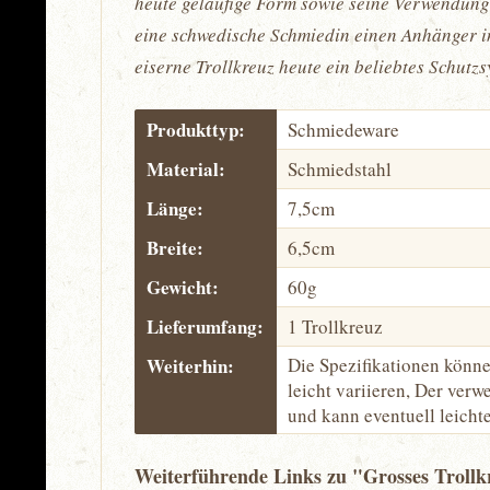
heute geläufige Form sowie seine Verwendung
eine schwedische Schmiedin einen Anhänger in
eiserne Trollkreuz heute ein beliebtes Schutz
Produkttyp:
Schmiedeware
Material:
Schmiedstahl
Länge:
7,5cm
Breite:
6,5cm
Gewicht:
60g
Lieferumfang:
1 Trollkreuz
Weiterhin:
Die Spezifikationen könn
leicht variieren, Der verwe
und kann eventuell leicht
Weiterführende Links zu "Grosses Trollk