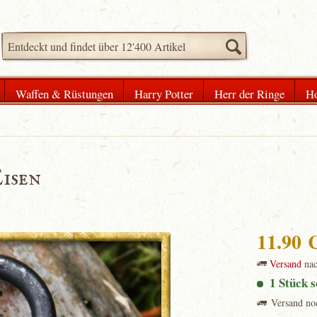
Waffen & Rüstungen
Harry Potter
Herr der Ringe
Ho
Eisen
11.90
Versand
na
1 Stück s
Versand no