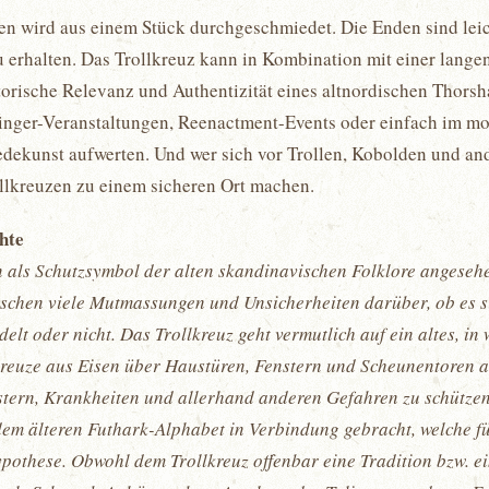
en wird aus einem Stück durchgeschmiedet. Die Enden sind leich
u erhalten. Das Trollkreuz kann in Kombination mit einer lange
istorische Relevanz und Authentizität eines altnordischen Thor
ikinger-Veranstaltungen, Reenactment-Events oder einfach im 
kunst aufwerten. Und wer sich vor Trollen, Kobolden und ande
ollkreuzen zu einem sicheren Ort machen.
chte
als Schutzsymbol der alten skandinavischen Folklore angesehen 
rschen viele Mutmassungen und Unsicherheiten darüber, ob es s
elt oder nicht. Das Trollkreuz geht vermutlich auf ein altes, in
lkreuze aus Eisen über Haustüren, Fenstern und Scheunentoren
istern, Krankheiten und allerhand anderen Gefahren zu schützen
em älteren Futhark-Alphabet in Verbindung gebracht, welche für
ypothese. Obwohl dem Trollkreuz offenbar eine Tradition bzw. ei