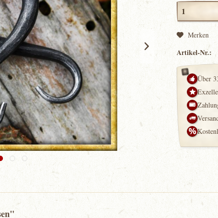
Merken
Artikel-Nr.:
Über 3
Exzell
Zahlung
Versand
Kosten
sen"