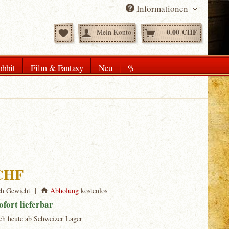
Informationen
0.00 CHF
Mein Konto
bbit
Film & Fantasy
Neu
%
 CHF
ch Gewicht |
Abholung
kostenlos
ofort lieferbar
ch heute ab Schweizer Lager