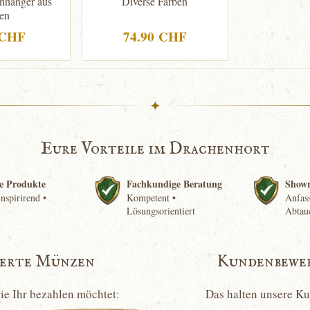
nhänger aus
Diverse Farben
en
 CHF
74.90 CHF
✦
Eure Vorteile im Drachenhort
e Produkte
Fachkundige Beratung
Show
nspirirend •
Kompetent •
Anfass
Lösungsorientiert
Abtau
ierte Münzen
Kundenbewe
wie Ihr bezahlen möchtet:
Das halten unsere K