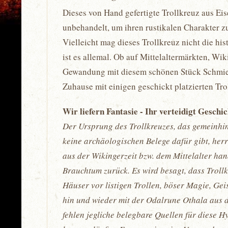
Dieses von Hand gefertigte Trollkreuz aus Eis
unbehandelt, um ihren rustikalen Charakter z
Vielleicht mag dieses Trollkreuz nicht die h
ist es allemal. Ob auf Mittelaltermärkten, W
Gewandung mit diesem schönen Stück Schmiede
Zuhause mit einigen geschickt platzierten Tr
Wir liefern Fantasie - Ihr verteidigt Geschi
Der Ursprung des Trollkreuzes, das gemeinhin 
keine archäologischen Belege dafür gibt, her
aus der Wikingerzeit bzw. dem Mittelalter hand
Brauchtum zurück. Es wird besagt, dass Trol
Häuser vor listigen Trollen, böser Magie, Ge
hin und wieder mit der Odalrune Othala aus d
fehlen jegliche belegbare Quellen für diese H