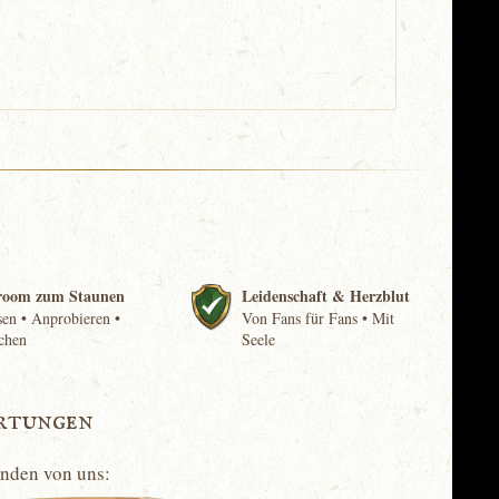
room zum Staunen
Leidenschaft & Herzblut
en • Anprobieren •
Von Fans für Fans • Mit
chen
Seele
rtungen
unden von uns: