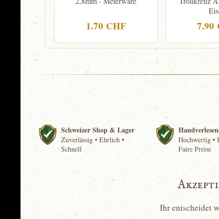
2,8mm - Meterware
Trollkreuz A
Eis
1.70 CHF
7.90
Schweizer Shop & Lager
Handverlesen
Zuverlässig • Ehrlich •
Hochwertig • I
Schnell
Faire Preise
Akzept
Ihr entscheidet 