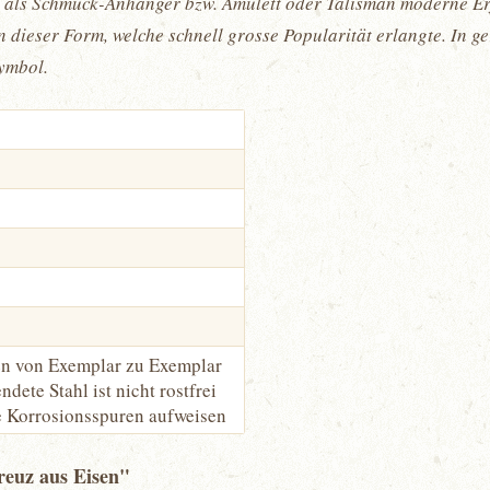
 als Schmuck-Anhänger bzw. Amulett oder Talisman moderne Erf
 dieser Form, welche schnell grosse Popularität erlangte. In g
symbol.
en von Exemplar zu Exemplar
ndete Stahl ist nicht rostfrei
e Korrosionsspuren aufweisen
reuz aus Eisen"