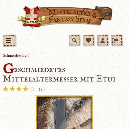
Schmiedewaren
G
eschmiedetes
Mittelaltermesser mit Etui
(
1
)