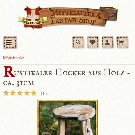
Möbelstücke
R
ustikaler Hocker aus Holz -
ca. 31cm
(
1
)