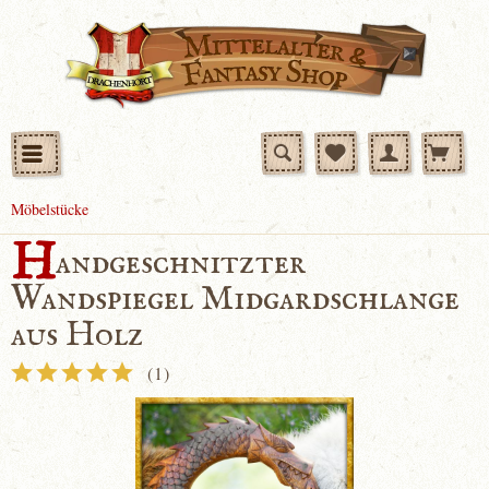
Möbelstücke
H
andgeschnitzter
Wandspiegel Midgardschlange
aus Holz
(
1
)