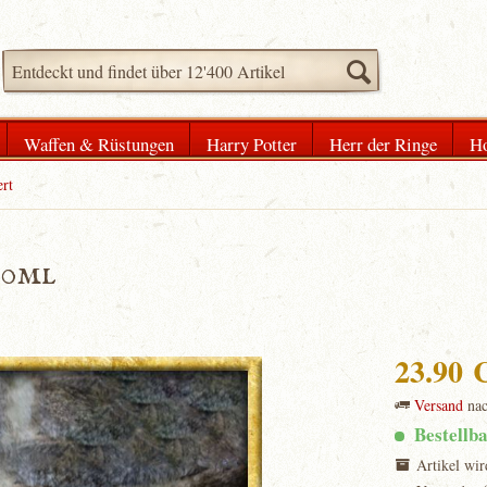
Waffen & Rüstungen
Harry Potter
Herr der Ringe
Ho
rt
50ml
23.90
Versand
na
Bestellb
Artikel wir