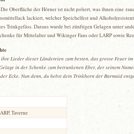
Die Oberfläche der Hörner ist nicht poliert, was ihnen eine rau
smittellack lackiert, welcher Speichelfest und Alkoholresistent
tetes Trinkgefäss. Daraus wurde bei zünftigen Gelagen unter a
schenke für Mittelalter und Wikinger Fans oder LARP sowie Re
chte
ihre Lieder dieser Ländereien zum besten, das grosse Feuer im
elage in der Schenke zum betrunkenen Eber, der seinem Namen a
us der Ecke. Nun denn, du hebst dein Trinkhorn der Barmaid entge
LARP, Taverne