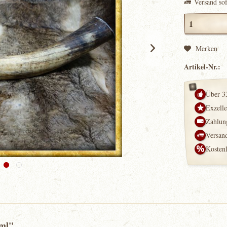
Versand so
Merken
Artikel-Nr.:
Über 3
Exzell
Zahlung
Versand
Kosten
0ml"