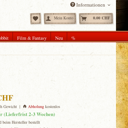
Informationen
0.00 CHF
Mein Konto
bbit
Film & Fantasy
Neu
%
 CHF
ch Gewicht |
Abholung
kostenlos
ar (Lieferfrist 2-3 Wochen)
d beim Hersteller bestellt