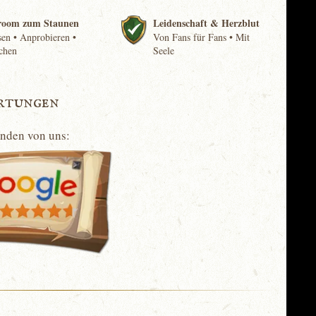
room zum Staunen
Leidenschaft & Herzblut
en • Anprobieren •
Von Fans für Fans • Mit
chen
Seele
rtungen
unden von uns: