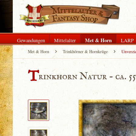
Met & Horn
Gewandungen
Mittelalter
LARP
Met & Horn
Trinkhörner & Hornkrüge
Unverzie
T
rinkhorn Natur - ca. 5