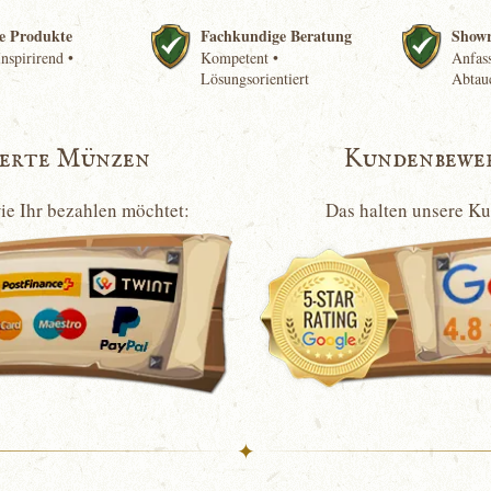
e Produkte
Fachkundige Beratung
Show
nspirirend •
Kompetent •
Anfass
Lösungsorientiert
Abtau
ierte Münzen
Kundenbewe
wie Ihr bezahlen möchtet:
Das halten unsere K
✦